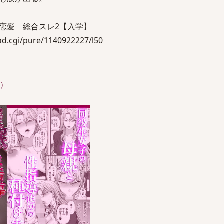
恋愛 総合スレ2【入学】
ead.cgi/pure/1140922227/l50
件）