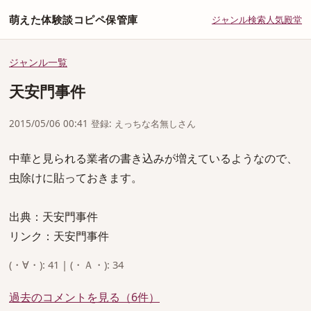
萌えた体験談コピペ保管庫
ジャンル
検索
人気
殿堂
ジャンル一覧
天安門事件
2015/05/06 00:41 登録: えっちな名無しさん
中華と見られる業者の書き込みが増えているようなので、
虫除けに貼っておきます。
出典：天安門事件
リンク：天安門事件
(・∀・): 41 | (・Ａ・): 34
過去のコメントを見る（6件）