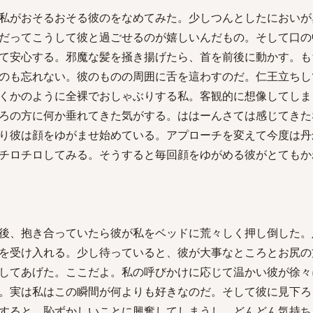
私がおそるおそる彼のをなめてみた。少しつんとしたにおいが
だってこうして彼と過ごせるのが嬉しいんだもの。そして口の
て安心する。邪魔な髪を掻き揚げたら、首を前後に動かす。も
のも忘れない。彼のものの周囲に舌を這わすのだ。仁王立ちし
くかのように全裸でおしゃぶりする私。客観的に想像してしま
ろの方に何か垂れてきた気がする。ははーんさては感じてきた
り彼は顔をゆがませ始めている。アプローチを変えて今度は丹
チロチロしてみる。そうすると毎回顔をゆがめる彼がとてもか
後、抱き合っていたら彼が私をベッドに荒々しく押し倒した。
を受け入れる。少し待っていると、彼が大事なところとお尻の
してあげた。ここだよ。私の呼びかけに応じて温かい彼が徐々
。実は私はこの瞬間が何よりも好きなのだ。そして彼に見下ろ
すると、恥ずかしいことに興奮してしまうし、どんどん気持ち