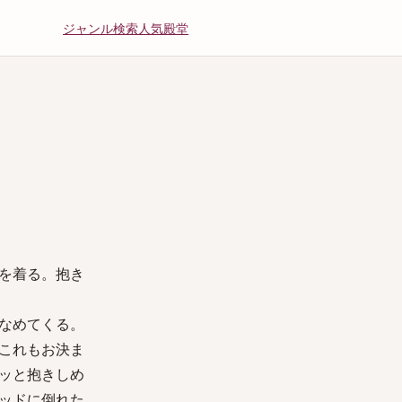
ジャンル
検索
人気
殿堂
を着る。抱き
なめてくる。
これもお決ま
ッと抱きしめ
ッドに倒れた