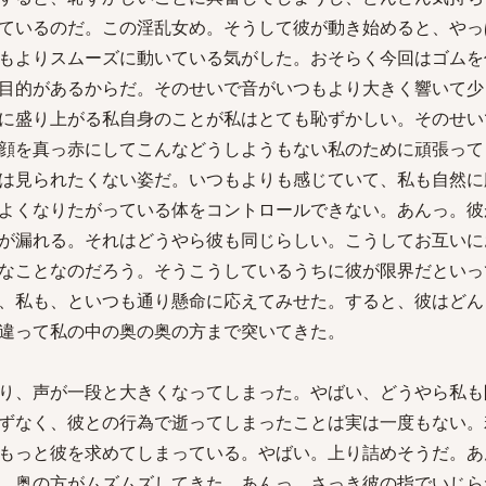
ているのだ。この淫乱女め。そうして彼が動き始めると、やっ
もよりスムーズに動いている気がした。おそらく今回はゴムを
目的があるからだ。そのせいで音がいつもより大きく響いて少
に盛り上がる私自身のことが私はとても恥ずかしい。そのせい
顔を真っ赤にしてこんなどうしようもない私のために頑張って
は見られたくない姿だ。いつもよりも感じていて、私も自然に
よくなりたがっている体をコントロールできない。あんっ。彼
が漏れる。それはどうやら彼も同じらしい。こうしてお互いに
なことなのだろう。そうこうしているうちに彼が限界だといっ
、私も、といつも通り懸命に応えてみせた。すると、彼はどん
違って私の中の奥の奥の方まで突いてきた。
り、声が一段と大きくなってしまった。やばい、どうやら私も
ずなく、彼との行為で逝ってしまったことは実は一度もない。
もっと彼を求めてしまっている。やばい。上り詰めそうだ。あ
。奥の方がムズムズしてきた。あんっ。さっき彼の指でいじら