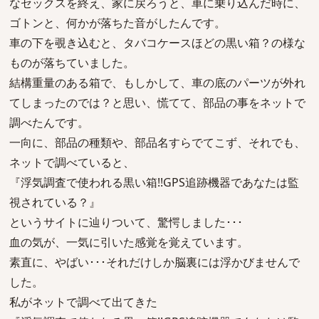
なセックスを終え、家に戻ろうと、車に乗り込んだ時に、
ゴトンと、何かが落ちた音がしたんです。
車の下を覗き込むと、タバコケースほどの黒い箱？の様な
ものが落ちていました。
結構重量のある箱で、もしかして、車の底のパーツが外れ
てしまったのでは？と思い、慌てて、部品の事をネットで
調べたんです。
一向に、部品の種類や、部品名すらでてこず、それでも、
ネットで調べていると、
『浮気調査で使われる黒い箱!!GPS追跡機器であなたは監
視されている？』
というサイトに辿りついて、驚愕しました･･･
血の気が、一気に引いた感覚を覚えています。
素直に、やばい･･･それだけしか脳裏には浮かびませんで
した。
私がネットで調べて出てきた