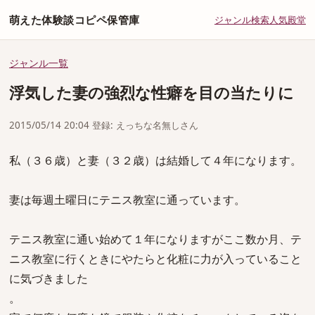
萌えた体験談コピペ保管庫
ジャンル
検索
人気
殿堂
ジャンル一覧
浮気した妻の強烈な性癖を目の当たりに
2015/05/14 20:04 登録: えっちな名無しさん
私（３６歳）と妻（３２歳）は結婚して４年になります。
妻は毎週土曜日にテニス教室に通っています。
テニス教室に通い始めて１年になりますがここ数か月、テ
ニス教室に行くときにやたらと化粧に力が入っていること
に気づきました
。