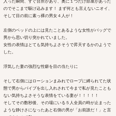
入った瞬間、すぐ台所があり、奥に１つだけ部屋があった
のでそこまで駆け込みます！ まず何とも言えないニオイ、
そして目の前に素っ裸の男女４人が！
左側のベッドの上には見たことあるような女性がバッグで
男から思い切り突かれていました。
女性の表情はとても気持ちよさそうで昇天するかのようで
した。
浮気した妻の強烈な性癖を目の当たりに
そして右側にはローションまみれでロープに縛られてた状
態で男からバイブを出し入れされて今まで私が見たことも
ない気持ちよさそうな表情をている妻が！！！！！
そしてその数秒後、その場にいる５人全員の時が止まった
ような静けさになったあと右側の男が「お前誰だ！」と言