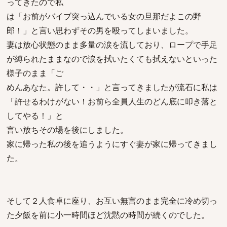
ってきたので私
は「お前がバイブ突っ込んでいる女の旦那だよこの野
郎！」と言い思わずその男を殴ってしまいました。
妻は放心状態のまま多量の涙を流しており、ロープで手足
が縛られたままなので涙を拭いたくても拭えないといった
様子のまま「ご
めんあなた。許して・・」と言ってきましたが流石に私は
「許せるわけがない！お前ら全員人生のどん底に叩き落と
してやる！」と
言い放ちその場を後にしました。
家に帰った私の後を追うようにすぐ妻が家に帰ってきまし
た。
そして２人食卓に座り、お互い無言のまま完全に冷め切っ
た夕飯を前に小一時間ほど沈黙の時間が続くのでした。