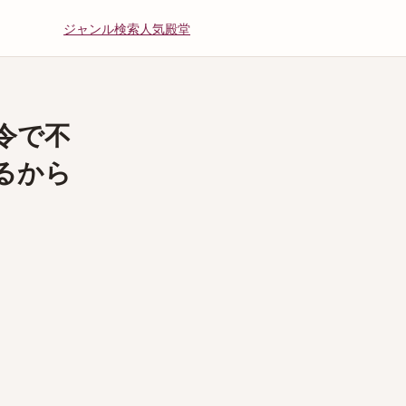
ジャンル
検索
人気
殿堂
令で不
るから