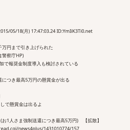
18(月) 17:47:03.24 ID:YmIiK3Ti0.net
千万円まで引き上げられた
警察庁HP)
加で報奨金制度導入も検討されている
還につき最高5万円の懸賞金が出る
円
なしで懸賞金は出るよ
(お1人さま強制送還につき最高5万円) 【拡散】
/read.cgi/news4plus/1431010774/157