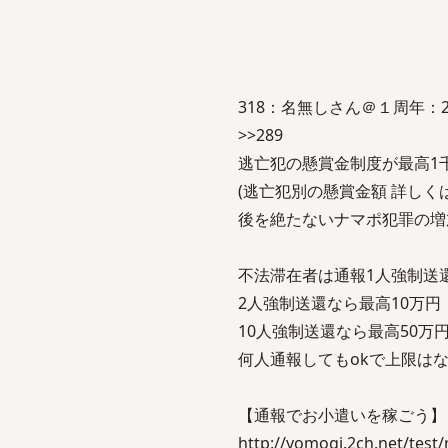
318：名無しさん＠１周年：2015/05/
>>289
逃亡犯の懸賞金制度が最高1
(逃亡犯別の懸賞金額 詳しくは
後を絶たないナマポ犯罪の増
不法滞在者は通報1人強制送
2人強制送還なら最高10万円
10人強制送還なら最高50万
何人通報してもokで上限は
【通報でお小遣いを稼ごう】 
http://yomogi.2ch.net/test