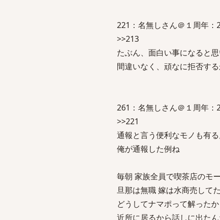
221：名無しさん＠１周年：2015/05/
>>213
たぶん、面白い事になると思
間違いなく、頑なに拒否する
261：名無しさん＠１周年：2015/05
>>221
通報と言う便利なモノも有る
俺が通報した例ね
毎朝 家族全員で喫茶店のモ
旦那は無職 嫁は水商売して
どうしてナマポって解ったか
近所に居るから話しに出たん