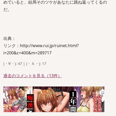
めていると、結局そのツケがあなたに跳ね返ってくるの
だ。
出典：
リンク：http://www.rui.jp/ruinet.html?
i=200&c=400&m=289717
(・∀・): 47 | (・Ａ・): 17
過去のコメントを見る（13件）