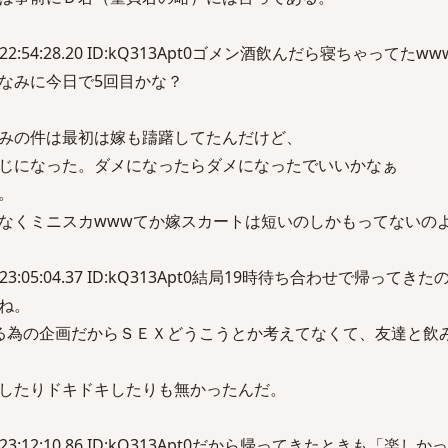
土) 22:54:28.20 ID:kQ313Apt0ゴメン酒飲んだら寝ちゃってたww
なみに今日で5回目かな？
みの件は最初は嫁も躊躇してたんだけど、
じになった。ダメになったらダメになったでいいかなぁ
。
なくミニスカwwwてか嫁スカートは短いのしかもってないの
土) 23:05:04.37 ID:kQ313Apt0結局19時待ち合わせで帰って
ね。
る為の企画だからＳＥＸどうこうとか考えてなくて、友達と飲
したりドキドキしたりも無かったんだ。
(土) 23:12:10.86 ID:kQ313Apt0だから帰ってきたときも「楽