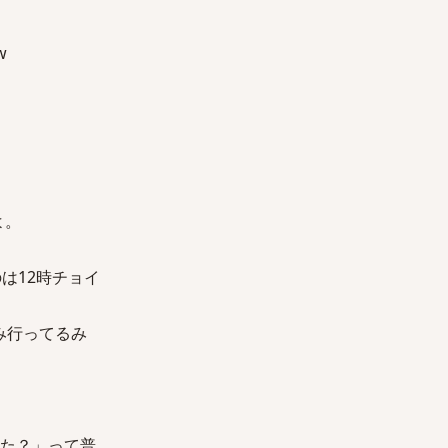
w
よ。
きたのは12時チョイ
み行ってるみ
しかった？」って普