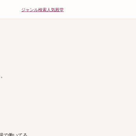
ジャンル
検索
人気
殿堂
を。
。鉄工場で働いてる