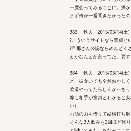
一度会ってみることに。酒が
まず俺が一番聞きたかったの
383 ：鉄夫：2015/03/14(
?こういうサイトなら童貞と
?旦那さん公認ならめんどく
とかなんとか言ってた。要す
384 ：鉄夫：2015/03/14(
ど、彼女いても全然おかしく
柔道やってたらしくがっちり
嫁も相手が童貞とわかると安
い）
お酒の力も借りて結構打ち解
そんな3人飲みを3回ほど繰
と聞いてみた。ちなみにこれ