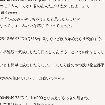
めに「うん！てかＤ君のあんたより太かったよ！」て
と思うwww
は「2人のみ＝やっちゃう」だと思ったらしいw
なってちょ！みたいな感じでいってあった。
(土) 23:18:56.93 ID:kQ313Apt0んでいざ飲み始めたら比較的
３杯連続一気成功したら口でしてあげる、という約束をしてし
いとも簡単に成功したらしい。そしたら嫁のやつ残り物全部平
功www筆おろしパワーは強いわｗｗｗ
) 00:49:49.78 ID:2JL1rqP90とりあえずさっきの続きね。
してあげたらしい。３回もwww