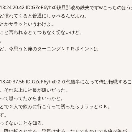
土) 18:24:20.42 ID:GZeP6yhx0鉄旦那改め鉄夫ですwこっち
ど慣れてくると普通にしゃべるんだよね。
とかサラッというわけよ。
こと言われるとてつもなく切ないけど、
。
ど、今思うと俺のターニングＮＴＲポイントは
土) 18:40:37.56 ID:GZeP6yhx0２０代後半になって俺は転職
、それ以上に社長が嫌いだった。
って思ってたからまいっかと。
とで２人で飲みに行こうって誘ったらサラッとＯＫ。
す。
ってないことを知る。
、職は転々とする、浮気はする、なんでもかんでも俺が俺が！