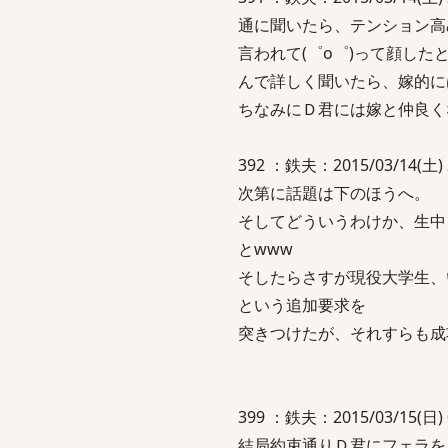
通に聞いたら、テンション高
言われて(゜o゜)って顔した
んで詳しく聞いたら、嫁的に
ちなみにＤ君には嫁と仲良く
392 ：鉄夫：2015/03/14
次第に話題は下のほうへ。
そしてどういうわけか、生中
とwww
そしたらさすが現役大学生、
という追加要求を
突きつけたが、それすらも成
399 ：鉄夫：2015/03/15(日
結局約束通りＤ君にフェラを