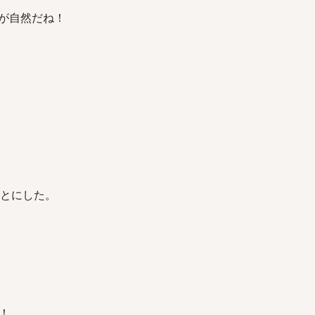
のほうが自然だね！
することにした。
！