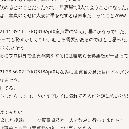
飲めるとのことだったので、居酒屋で3人で会うことになった
は、童貞のくせに人妻に手をだすとは何事だ！ってことwww
土) 21:11:39.11 ID:kQ313Apt0童貞君の答えは理にかなっていた。
いっても恥ずかしくない。むしろ需要があるのではとも思った
さくなさそう。
るにプロ以外で童貞卒業をするには寝取らせ募集板が一番って
土) 21:23:56.02 ID:kQ313Apt0ちなみに童貞君の見た目はイ
なさそう。
してる。
心したらしく（こういうプレイに慣れてる人だと逆に怖いと思
けてみたい。
り返した後嫁に、「今度童貞君と二人で飲みに行って来たら？」
は事前にＤ君（童貞君の略）には言ってある。