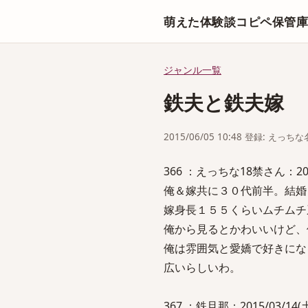
萌えた体験談コピペ保管
ジャンル一覧
鉄夫と鉄夫嫁
2015/06/05 10:48 登録: えっ
366 ：えっちな18禁さん：2015
俺＆嫁共に３０代前半。結婚
嫁身長１５５くらいムチムチ
俺から見るとかわいいけど、
俺は雰囲気と愛嬌で好きにな
広いらしいわ。
367 ：鉄旦那：2015/03/14