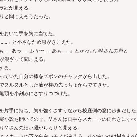
ラ紐が見える。
りと聞こえそうだった。
をおいて手を胸に当てた。
……」と小さなため息がきこえた。
ぁ……あっ……ふぅ〜……あぁ……」とかわいいMさんの声と
が混ざって聞こえる。
える。
っていた自分の棒をズボンのチャックから出した。
でヌルヌルとした液が棒の先っちょからでてきた。
亀頭を小刻みにさすりつづけた。
を片手に持ち、胸を強くさすりながら校庭側の窓に歩きだした
能小説を開いてのせ、Mさんは両手をスカートの両わきにすべ
りMさんの細い腿がちらりと見える。
とスカートの下から白いモノがみえる。その白いのはMさんの