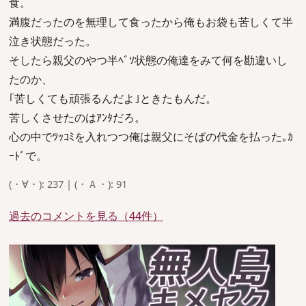
食。
満腹だったのを無理して食ったから俺もお袋も苦しくて半
泣き状態だった。
そしたら親父のやつ半ﾍﾞｿ状態の俺達をみて何を勘違いし
たのか、
｢苦しくても頑張るんだよ｣ときたもんだ。
苦しくさせたのはｱﾝﾀだろ。
心の中でﾂｯｺﾐを入れつつ俺は親父にそばの代金を払った｡ｶ
ｰﾄﾞで。
(・∀・): 237 | (・Ａ・): 91
過去のコメントを見る（44件）