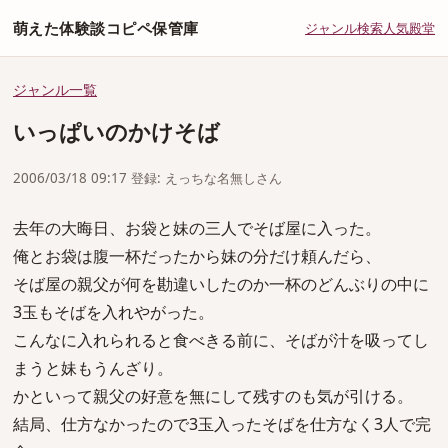
萌えた体験談コピペ保管庫
ジャンル
検索
人気
殿堂
ジャンル一覧
いっぱいのかけそば
2006/03/18 09:17 登録: えっちな名無しさん
去年の大晦日、お袋と妹の三人でそば屋に入った。
俺とお袋は腹一杯だったから妹の分だけ頼んだら、
そば屋の親父が何を勘違いしたのか一杯のどんぶりの中に
3玉もそばを入れやがった。
こんなに入れられると食べきる前に、そばが汁を吸ってし
まうと妹もうんざり。
かといって親父の好意を無にして残すのも気が引ける。
結局、仕方なかったので3玉入ったそばを仕方なく3人で完