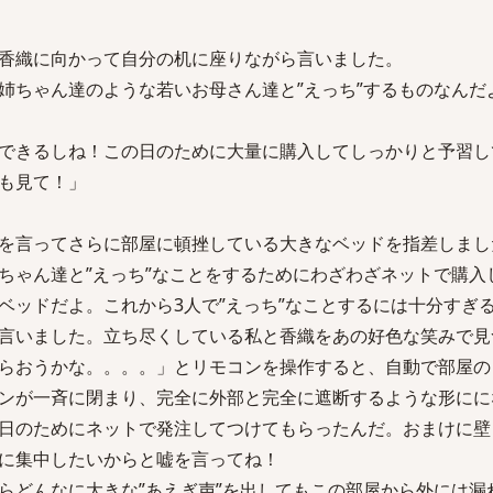
香織に向かって自分の机に座りながら言いました。
姉ちゃん達のような若いお母さん達と”えっち”するものなんだ
できるしね！この日のために大量に購入してしっかりと予習し
も見て！」
を言ってさらに部屋に頓挫している大きなベッドを指差しまし
ゃん達と”えっち”なことをするためにわざわざネットで購入
ベッドだよ。これから3人で”えっち”なことするには十分すぎ
言いました。立ち尽くしている私と香織をあの好色な笑みで見
らおうかな。。。。」とリモコンを操作すると、自動で部屋の
ンが一斉に閉まり、完全に外部と完全に遮断するような形にに
日のためにネットで発注してつけてもらったんだ。おまけに壁
強に集中したいからと嘘を言ってね！
どんなに大きな”あえぎ声”を出してもこの部屋から外には漏