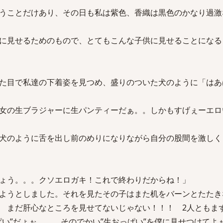
うことだけあり、その日も私は紫色、香織は黒色のかなり過激
に見せるためのもので、とてもこんな子供に見せることになる
た目で私達の下着姿を見つめ、盛りのついた犬のように「はあ
女の生ブラジャーに生パンティーだぁ。。しかもすげぇーエロ
犬のように舌を出し前のめりになりながら自分の股間を激しく
ょう。。。クソエロガキ！これで終わりだからね！」
ようとしました。それを見たその子はまた机をバーンとたたき
 まだ肝心なところを見せてないじゃない！！！ 2人ともま
ぱい”だょぉ。。。そのでかい”生おっぱい”を僕に見せつけてよ