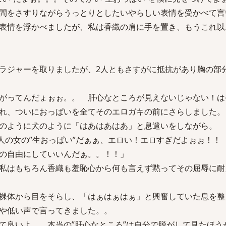
間をさすりながらうっとりとしたいやらしい表情を受かべて言
表情を浮かべましたが、私は香織の肩に手を置き、もうこれ以
ラジャーを取りましたが、2人ともさすがに抵抗があり胸の部
がってんだょぉぉ。。 肝心なところが見えないじゃない！は
れ、ついにおっぱいを全てそのエロガキの前にさらしました。
のように犬のように「はあはあはあ」と息遣いをしながら。
大人の女の”生おっぱい”だぁぁ、エロい！エロすぎだよぉぉ！！
の自由にしていいんだぁ。。！！」
私はもちろん香織も羞恥心から何も言えず黙ってその屈辱に耐
裸体から目をそらし、「はぁはぁはぁ」と興奮していた息を整
や低い声で言ってきました。。
て良いよ。。本当の”肝心なところ”は自分で脱がして見たほう