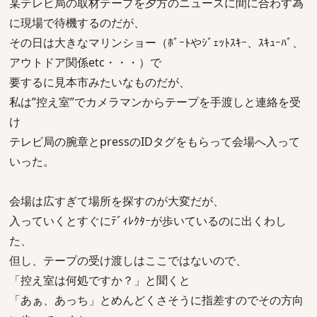
某テレビ局の取材テープを夕方のニュースに間に合わす為
に現場で待機するのだが、
その日は大きなマリンショー（ﾎﾞｰﾄやｼﾞｪｯﾄｽｷｰ、ｽｷｭｰﾊﾞ、
アウトドア関係etc・・・）で
要するに見本市みたいなものだが、
私は”控え室”でカメラマンからテープを手渡しと連絡を受
け
テレビ局の腕章とpressのIDタグをもらって会場へ入って
いった。
会場は広すぎて場所を探すのが大変だが、
入っていくとすぐにﾃﾞｨﾚｸﾀｰが歩いているのに出くわし
た、
但し、テープの受け渡しはここではないので、
「控え室は何処ですか？」と聞くと
「あぁ、あっち」とめんどくさそうに指差すのでその方向