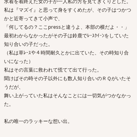
水着を着終えた女の子が一人私の方を見てぎくりとした。
私は『マズイ』と思って身をすくめたが、その子はつかつ
かと近寄ってきて小声で、
「何してるの？ここpressと違うよ、本部の横だよ・・」
最初わからなかったがその子は鈴鹿でﾚｰｽｸｲｰﾝをしていた
知り合いの子だった。
（私は草ﾚｰｽや４時間耐久とかに出ていた、その時知り合
いになった）
私はその言葉に救われて慌てて出て行った。
聞けばその時その子以外にも数人知り合いのＲＱがいたそ
うだが、
舞い上がっていた私はそんなことには一切気がつかなかっ
た。
私の唯一のラッキーな想い出。