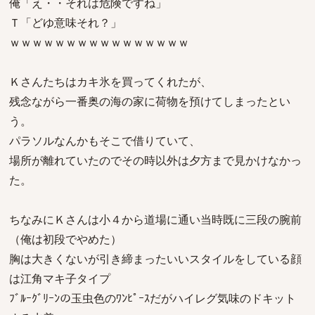
俺「え・・それは危険ですね」
Ｔ「どゆ意味それ？」
ｗｗｗｗｗｗｗｗｗｗｗｗｗｗｗｗ
Ｋさんたちはカキ氷を買ってくれたが、
残念ながら一番奥の海の家に荷物を預けてしまったとい
う。
パラソルなんかもそこで借りていて、
場所が離れていたのでその時以外は夕方まで見かけなかっ
た。
ちなみにＫさんは小４から道場に通い当時既に三段の腕前
（俺は初段でやめた）
胸は大きくないが引き締まったいいスタイルをしている顔
は江角マキ子タイプ
ﾌﾞﾙｰｸﾞﾘｰﾝの玉虫色のﾜﾝﾋﾟｰｽだがハイレグ気味のドキット