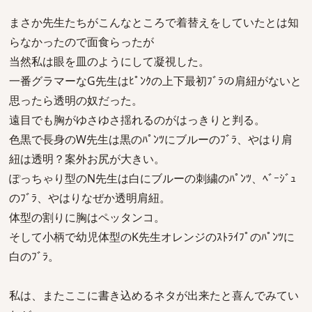
まさか先生たちがこんなところで着替えをしていたとは知
らなかったので面食らったが
当然私は眼を皿のようにして凝視した。
一番グラマーなG先生はﾋﾟﾝｸの上下最初ﾌﾞﾗの肩紐がないと
思ったら透明の奴だった。
遠目でも胸がゆさゆさ揺れるのがはっきりと判る。
色黒で長身のW先生は黒のﾊﾟﾝﾂにブルーのﾌﾞﾗ、やはり肩
紐は透明？案外お尻が大きい。
ぽっちゃり型のN先生は白にブルーの刺繍のﾊﾟﾝﾂ、ﾍﾞｰｼﾞｭ
のﾌﾞﾗ、やはりなぜか透明肩紐。
体型の割りに胸はペッタンコ。
そして小柄で幼児体型のK先生オレンジのｽﾄﾗｲﾌﾟのﾊﾟﾝﾂに
白のﾌﾞﾗ。
私は、またここに書き込めるネタが出来たと喜んでみてい