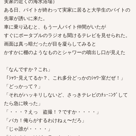
実家の近くの海水浴場）
ある日、バイトが終わって実家に居ると大学生のバイトの
先輩が誘いに来た。
車に乗り込むと、もう一人バイト仲間がいたが
すぐにポータブルのラジオも聞けるテレビを見せられた。
画面は真っ暗だったが目を凝らしてみると
かすかに棚のようなものとシャワーの噴出し口が見えた
「なんですか？これ」
「ｼｬﾜｰ見えてるか？、これ多分どっかのｼｬﾜｰ室だぜ！」
「どっかって？」
「それがハッキリしないど、さっきテレビのﾁｭｰﾆﾝｸﾞして
たら急に映った」
「・・・？えっ 盗撮！？ですか・・・・」
「バカ！俺らがするわけねぇ〜だろ」
「じゃ誰が・・・・」