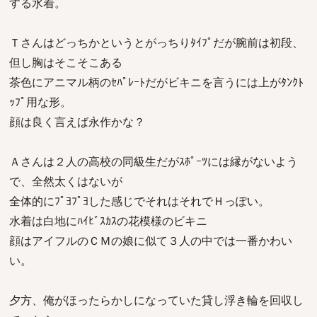
する水着。
Ｔさんはどっちかというとがっちりﾀｲﾌﾟだが腕前は初段、
但し胸はそこそこある
茶色にアニマル柄のｾﾊﾟﾚｰﾄだがビキニを言うには上がﾀﾝｸﾄ
ｯﾌﾟ用な形。
顔は良く言えば永作かな？
Ａさんは２人の高校の同級生だがｽﾎﾟｰﾂには縁がないよう
で、全然太くはないが
全体的にﾌﾟﾖﾌﾟﾖした感じでそれはそれでＨっぽい。
水着は白地にﾊｲﾋﾞｽｶｽの花模様のビキニ
顔はアイフルのＣＭの娘に似て３人の中では一番かわい
い。
夕方、俺がほったらかしになっていた貸し浮き輪を回収し