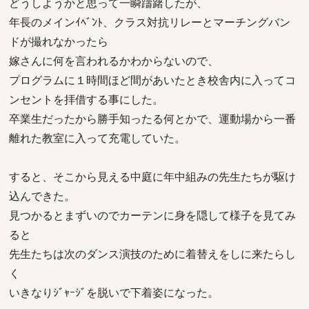
どうしようかと思って一瞬躊躇したが、
年長のメインｲﾍﾞﾝﾄ、クラス対抗リレーとマーチングバン
ドが撮れなかったら
嫁さんに何を言われるかわからないので、
プログラムに１時間ほど間があいたとき校舎内に入ってコ
ンセントを拝借する事にした。
卒業生だったから勝手知ったる何とかで、運動場から一番
離れた教室に入って充電していた。
すると、そこから見える中庭に年中組みの先生たちが駆け
込んできた。
見つかるとまずいのでカーテンに身を隠して様子を見てみ
ると
先生たちは次のダンス演技のために着替えをしに来たらし
く
いきなりｼﾞｬｰｼﾞを脱いで下着姿になった。