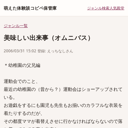
萌えた体験談コピペ保管庫
ジャンル
検索
人気
殿堂
ジャンル一覧
美味しい出来事（オムニバス）
2006/03/31 15:02 登録: えっちなしさん
＊幼稚園の父兄編
運動会でのこと、
最近の幼稚園の（昔から？）運動会はショーアップされて
いる。
お遊戯をするにも園児も先生もお揃いのカラフルな衣装を
着たりするのだが、
その都度ママが着替えさせに行かなければならないので落