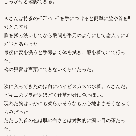
しっかりと確認できる。
Ｋさんは持参のﾎﾞﾃﾞｨｿｰﾎﾟを手につけると簡単に脇や首をｻ
ｯｻとこすり
胸を揉み洗いしてから股間を手刀のようにして念入りにｺﾞ
ｼｺﾞｼとあらった
最後に髪を洗うと手際よく体を拭き、服を着て出て行っ
た。
俺の興奮は言葉にできないくらいだった。
次に入ってきたのは白にハイビスカスの水着。Ａさんだ。
ビキニのブラ紐をほどく仕草が妙に色っぽい。
現れた胸はいかにも柔らかそうなもみ心地よさそうなふく
らみだった
ただし乳首の色は肌の白さとは対照的に濃い目の茶だっ
た。