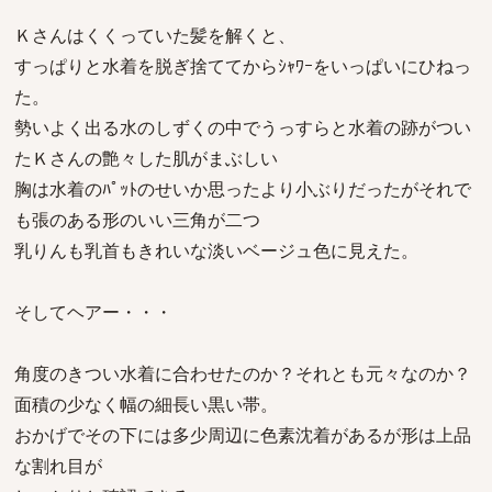
Ｋさんはくくっていた髪を解くと、
すっぱりと水着を脱ぎ捨ててからｼｬﾜｰをいっぱいにひねっ
た。
勢いよく出る水のしずくの中でうっすらと水着の跡がつい
たＫさんの艶々した肌がまぶしい
胸は水着のﾊﾟｯﾄのせいか思ったより小ぶりだったがそれで
も張のある形のいい三角が二つ
乳りんも乳首もきれいな淡いベージュ色に見えた。
そしてヘアー・・・
角度のきつい水着に合わせたのか？それとも元々なのか？
面積の少なく幅の細長い黒い帯。
おかげでその下には多少周辺に色素沈着があるが形は上品
な割れ目が