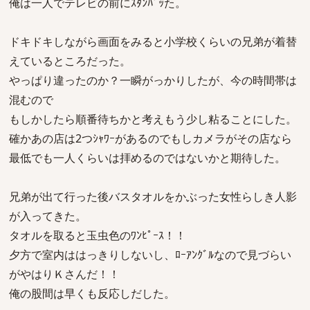
俺は一人でテレビの前にｽﾀﾝﾊﾞｯた。
ドキドキしながら画面をみると小学校くらいの兄弟が着替
えているところだった。
やっぱり違ったのか？一瞬がっかりしたが、今の時間帯は
混むので
もしかしたら順番待ちかと考えもう少し粘ることにした。
確かあの店は2つｼｬﾜｰがあるのでもしカメラがその店なら
最低でも一人くらいは拝めるのではないかと期待した。
兄弟が出て行った後バスタオルをかぶった女性らしき人影
が入ってきた。
タオルを取ると玉虫色のﾜﾝﾋﾟｰｽ！！
夕方で室内ははっきりしないし、ﾛｰｱﾝｸﾞﾙなので見づらい
がやはりＫさんだ！！
俺の股間は早くも反応しだした。