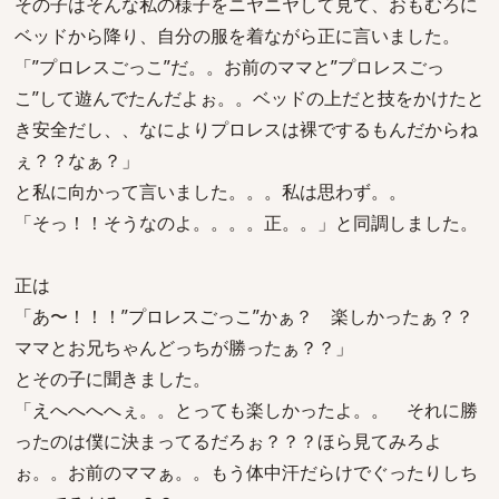
その子はそんな私の様子をニヤニヤして見て、おもむろに
ベッドから降り、自分の服を着ながら正に言いました。
「”プロレスごっこ”だ。。お前のママと”プロレスごっ
こ”して遊んでたんだよぉ。。ベッドの上だと技をかけたと
き安全だし、、なによりプロレスは裸でするもんだからね
ぇ？？なぁ？」
と私に向かって言いました。。。私は思わず。。
「そっ！！そうなのよ。。。。正。。」と同調しました。
正は
「あ〜！！！”プロレスごっこ”かぁ？ 楽しかったぁ？？
ママとお兄ちゃんどっちが勝ったぁ？？」
とその子に聞きました。
「えへへへへぇ。。とっても楽しかったよ。。 それに勝
ったのは僕に決まってるだろぉ？？？ほら見てみろよ
ぉ。。お前のママぁ。。もう体中汗だらけでぐったりしち