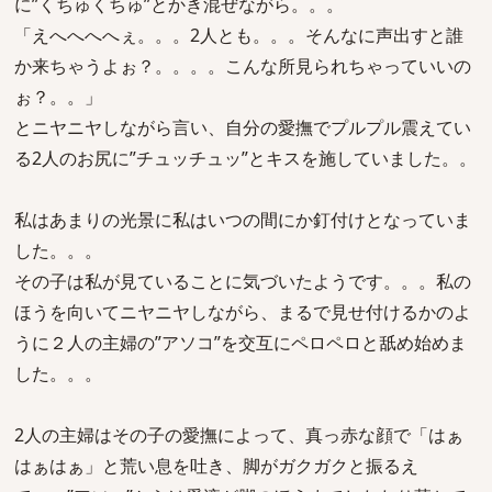
に”くちゅくちゅ”とかき混ぜながら。。。
「えへへへへぇ。。。2人とも。。。そんなに声出すと誰
か来ちゃうよぉ？。。。。こんな所見られちゃっていいの
ぉ？。。」
とニヤニヤしながら言い、自分の愛撫でプルプル震えてい
る2人のお尻に”チュッチュッ”とキスを施していました。。
私はあまりの光景に私はいつの間にか釘付けとなっていま
した。。。
その子は私が見ていることに気づいたようです。。。私の
ほうを向いてニヤニヤしながら、まるで見せ付けるかのよ
うに２人の主婦の”アソコ”を交互にペロペロと舐め始めま
した。。。
2人の主婦はその子の愛撫によって、真っ赤な顔で「はぁ
はぁはぁ」と荒い息を吐き、脚がガクガクと振るえ