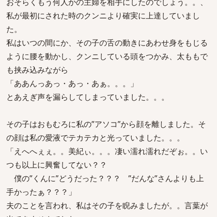
おそらくもう何人かの主婦を相手にしたのでしょう。。、
私が最初にされた時のクンニより確実に上達していまし
た。
私はいつの間にか、その子の舌の動きにあわせ身をもじる
ように腰を動かし、クンニしている頭をつかみ、太ももで
も挟み込みながら
「ああんっあっ・あっ・あぁ。。。」
とあえぎ声を漏らしてしまっていました。。。
その子はおもむろに私の”アソコ”から顔を離しました。そ
の顔は私の愛液でテカテカと光っていました。。。
「えへへぇぇ。。美紀ぃ。。。凄い濡れ濡れだぞぉ。。い
つも以上に興奮してない？？
僕の”くんに”どうだった？？？ ”だんな”さんよりも上
手かったぁ？？？」
夫のことを言われ、私はその子を睨みましたが。。言葉が