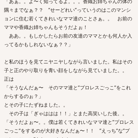
「あぁ。。よ〜く知ってるよ。。。香織お姉ちゃんの体の
隅々までなぁ？？ ”せーどれい”っていうのはこのマンシ
ョンに住む若くてきれいなママ達のことさぁ。。 お前の
ママや香織お姉ちゃんもそうだよぉ！
ああ。。もしかしたらお前の友達のママとかも何人か入
ってるかもしれないなぁ？？」
と私のほうを見てニヤニヤしながら言いました。私はその
子と正のやり取りを青い顔をしながら見ていました。。
正は
「そうなんだぁ〜 そのママ達と”プロレスごっこ”をこれ
からするのぉ？」
とその子にたずねました。。
その子は「ぎゃははは！！」とまた高笑いした後。。
「そうだよぉ〜。。僕は若くてきれいなママ達と”プロレス
ごっこ”をするのが大好きなんだぁ〜！！ ”えっち”な”プ