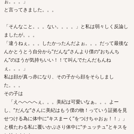
ぉ。。。」
と言ってきました。。。
「そんなこと。。。ない。。。。」と私は弱々しく反論し
ましたが。。。
「違うねぇ。。。したかったんだよぉ。。。だって最後な
んかとうとう自分から”だんな”さんより僕の”おちんち
ん”のほうが気持ちいい！！て叫んでたんだもんね
ぇ。。。」
私は顔が真っ赤になり、その子から顔をそらしまし
た。。。
その子は
「えへへへへぇ。。。美紀は可愛いなぁ。。。よー
し、”だんな”さんに美紀はもう僕の物！っていう証拠を見
せつける為に体中に”キスまーく”をつけちゃおぉ！！」」
と横たわる私に覆いかぶさり体中に”チュッチュ”とキスを