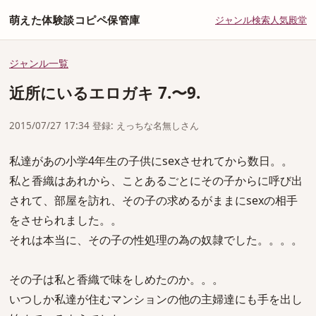
萌えた体験談コピペ保管庫
ジャンル
検索
人気
殿堂
ジャンル一覧
近所にいるエロガキ 7.〜9.
2015/07/27 17:34 登録: えっちな名無しさん
私達があの小学4年生の子供にsexさせれてから数日。。
私と香織はあれから、ことあるごとにその子からに呼び出
されて、部屋を訪れ、その子の求めるがままにsexの相手
をさせられました。。
それは本当に、その子の性処理の為の奴隷でした。。。。
その子は私と香織で味をしめたのか。。。
いつしか私達が住むマンションの他の主婦達にも手を出し