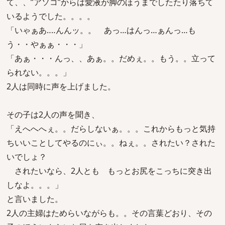
て、、”アソコ”からは愛液が脚のほうまでしたたり落ちて
いるようでした。。。。
「いゃぁあ‥‥んんッ。。 あっ…はんっ…ぁんっ…も
う・・やぁぁ・・・」
「あぁ・・・んっ、、あぁ。。だめぇ。。もう。。立って
られない。。。」
2人は同時に声を上げました。
その子は2人の声を聞き、
「えへへへぇ。。だらしないぁ。。。これからもっと気持
ちいいことしてやるのにぃ。。ねぇ。。されたい？された
いでしょ？
されたいなら、2人とも もっとお尻をこっちに突き出
しなよ。。。」
と言いました。
2人の主婦はためらいながらも。。その言葉どおり、その