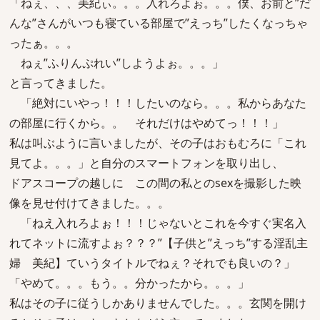
「ねぇ、、、美紀ぃ。。。入れろよぉ。。。僕、お前と”だ
んな”さんがいつも寝ている部屋で”えっち”したくなっちゃ
ったぁ。。。
ねぇ”ふりんぷれい”しようよぉ。。。」
と言ってきました。
「絶対にいやっ！！！したいのなら。。。私からあなた
の部屋に行くから。。 それだけはやめてっ！！！」
私は叫ぶように言いましたが、その子はおもむろに「これ
見てよ。。。」と自分のスマートフォンを取り出し、
ドアスコープの越しに この間の私とのsexを撮影した映
像を見せ付けてきました。。。
「ねえ入れろよぉ！！！じゃないとこれを今すぐ実名入
れてネットに流すよぉ？？？”【子供と”えっち”する淫乱主
婦 美紀】ていうタイトルでねぇ？それでも良いの？」
「やめて。。。もう。。分かったから。。。」
私はその子に従うしかありませんでした。。。玄関を開け