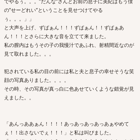
でやるぅ。。。”だんな”さんとお前の息子に美紀はもう僕
の”せーどれい”ということを見せつけてやる
ぅ。。。」」
と大声を上げ、ずぱぁん！！！ずぱぁん！！ずぱぁあ
ん！！！とさらに大きな音を立てて来ました。
私の膣内はもうその子の我慢汁であふれ、射精間近なのが
見て取れました。。。
犯されている私の目の前には私と夫と息子の幸せそうな笑
顔の写真ありました。。。。
その時、その写真が真っ白に色あせていくような錯覚が見
えました。。
「あんっああぁん！！！！あっあっあっあっあぁやめて
ぇ！！出さないでぇ！！！」と私は叫びました。