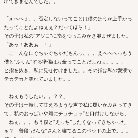
出てきませんでした。。
「えへへぇ、、否定しないってことは僕のほうが上手かっ
たってことだよねぇぇ？だってほら！」
その子は私の”アソコ”に指をつっこみかき混まぜました。
「あっ！ああぁ！！」
「こーんなにぐちゃぐちゃだもんっ。。。えへへへっもう
僕と”ふりん”する準備は万全ってことだよねぇ。。。」
と指を抜き、私に見せ付けました。。その指は私の愛液で
テカテカと濡れていました。。
「ねぇもうしたい。。？？」
その子は一転して甘えるような声で私に覆いかぶさってき
て、私のおっぱいや頬にチュチュッ”と口付けしながら、
「ねぇ。。。もう僕と”えっち”したくなってきちゃった
ぁ？ 普段”だんな”さんと寝てるこのベッドの上で。。。