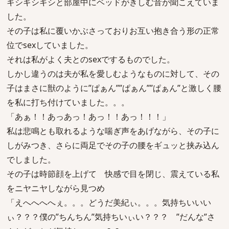
ギシギシギシと部屋中にベッドがきしむ音が聞こえていま
した。
その子は私に覆いかぶさっておりお互い抱き合う形の正常
位でsexしていました。
それは私がよく夫とのsexでするものでした。
しかし違うのは夫が私を愛しむようなものに対して、その
子はまさに獣のように”ぱぁん””ぱぁん””ぱぁん”と激しく腰
を私に打ち付けていました。。。
「あぁ！！あっあっ！あっ！！あっ！！！」
私は悲鳴とも取れるような喘ぎ声をあげながら、その子に
しがみつき、さらに両足でその子の腰をギュッと挟み込ん
でしました。
その子は時節顔を上げて 快感で目を閉じ、震えている私
をニヤニヤしながら見つめ
「えへへへへぇ。。。どうだ美紀ぃ。。。気持ちいいい
ぃ？？？僕の”ちんちん”気持ちいぃい？？？ ”だんな”さ