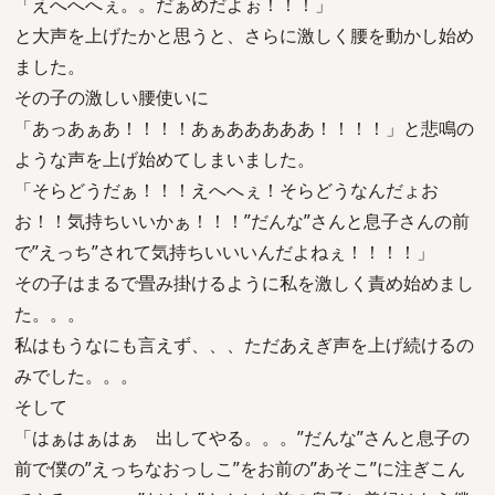
「えへへへぇ。。だぁめだよぉ！！！」
と大声を上げたかと思うと、さらに激しく腰を動かし始め
ました。
その子の激しい腰使いに
「あっあぁあ！！！！あぁあああああ！！！！」と悲鳴の
ような声を上げ始めてしまいました。
「そらどうだぁ！！！えへへぇ！そらどうなんだょお
お！！気持ちいいかぁ！！！”だんな”さんと息子さんの前
で”えっち”されて気持ちいいいんだよねぇ！！！！」
その子はまるで畳み掛けるように私を激しく責め始めまし
た。。。
私はもうなにも言えず、、、ただあえぎ声を上げ続けるの
みでした。。。
そして
「はぁはぁはぁ 出してやる。。。”だんな”さんと息子の
前で僕の”えっちなおっしこ”をお前の”あそこ”に注ぎこん