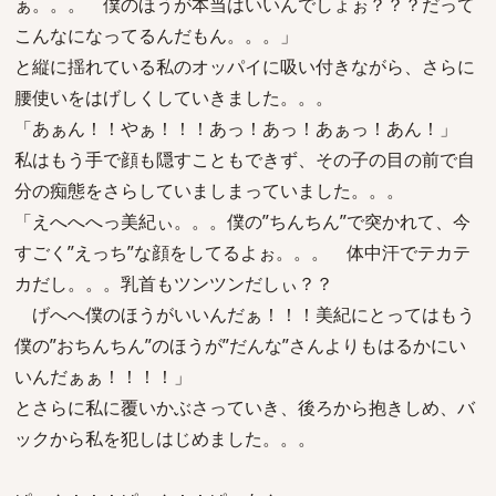
ぁ。。。 僕のほうが本当はいいんでしょぉ？？？だって
こんなになってるんだもん。。。」
と縦に揺れている私のオッパイに吸い付きながら、さらに
腰使いをはげしくしていきました。。。
「あぁん！！やぁ！！！あっ！あっ！あぁっ！あん！」
私はもう手で顔も隠すこともできず、その子の目の前で自
分の痴態をさらしていましまっていました。。。
「えへへへっ美紀ぃ。。。僕の”ちんちん”で突かれて、今
すごく”えっち”な顔をしてるよぉ。。。 体中汗でテカテ
カだし。。。乳首もツンツンだしぃ？？
げへへ僕のほうがいいんだぁ！！！美紀にとってはもう
僕の”おちんちん”のほうが”だんな”さんよりもはるかにい
いんだぁぁ！！！！」
とさらに私に覆いかぶさっていき、後ろから抱きしめ、バ
ックから私を犯しはじめました。。。