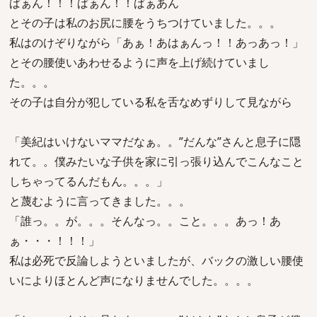
ぱぁん！！！ぱぁん！！ぱぁあん
とその子は私のお尻に腰をうちつけていました。。。
私はのけぞりながら「あぁ！あはぁんっ！！あっあっ！」
とその腰使いあわせるように声を上げ続けていまし
た。。。
その子は自分が犯している私を舌なめずりして見ながら
「美紀はいけないママだなぁ。。”だんな”さんと息子に隠
れて。。僕みたいな子供を家に引っ張り込んでこんなこと
しちゃってるんだもん。。。」
と蔑むように言ってきました。。。
「誰っ。。が。。。そんなっ。。こと。。。あっ！あ
ぁ・・・！！！」
私は必死で反論しようといましたが、バックの激しい腰使
いによりほとんど声になりませんでした。。。。