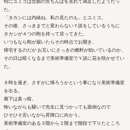
特にユミコは念願の生ちんぽを見れて満足したようだっ
た。
「タカシには内緒ね、私の見たのも」とユミコ。
その後、さっきまでと変わらないＹ談をしているうちに
タカシが４つの鞄を持って戻ってきた。
いつもなら鞄が届いたらその時点でお開き、
帰宅するのだが お互いにさっきの燃料が効いているのか、
その日は暗くなるまで美術準備室でＹ談に花を咲かせてい
た。
６時を過ぎ、さすがに帰ろうかという事になり美術準備室
を出る。
廊下は真っ暗。
怖いながらも騒いで先生に見つかっても面倒なので
ひそひそ言いながら昇降口に向かう。
美術準備室のある３階から２階まで階段で下りたところ