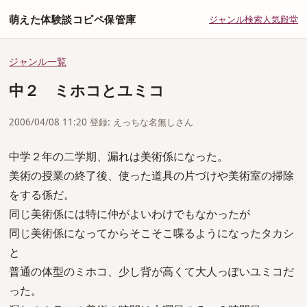
萌えた体験談コピペ保管庫
ジャンル
検索
人気
殿堂
ジャンル一覧
中２ ミホコとユミコ
2006/04/08 11:20 登録: えっちな名無しさん
中学２年の二学期、漏れは美術係になった。
美術の授業の終了後、使った道具の片づけや美術室の掃除
をする係だ。
同じ美術係には特に仲がよいわけでもなかったが
同じ美術係になってからそこそこ喋るようになったタカシ
と
普通の体型のミホコ、少し背が高くて大人っぽいユミコだ
った。