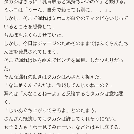
タカシはさらに「乳首触ると気持ちいいの？」と続ける。
ミホコは「うーん、自分で触っても別に、、、」。
しかし、そこで漏れはミホコが自分のティクビをいじって
いるところを想像して、
ちんぽをふくらませていた。
しかし、今日はジャージのためそのままではふくらんだち
んぽを発見されてしまう。
そこで漏れは足を組んでピンチを回避。したつもりだっ
た。
そんな漏れの動きはタカシはめざとく捉えた。
「なに足くんでんだよ。勃起してんじゃねーの？」
漏れは「んなことねーよ」と反論するもタカシは意地悪
く、
「じゃあ立ち上がってみろよ」とのたまう。
さんざん抵抗してもタカシは許してくれそうにない。
女子２人も「わー見てみたーい」などとはやし立てる。