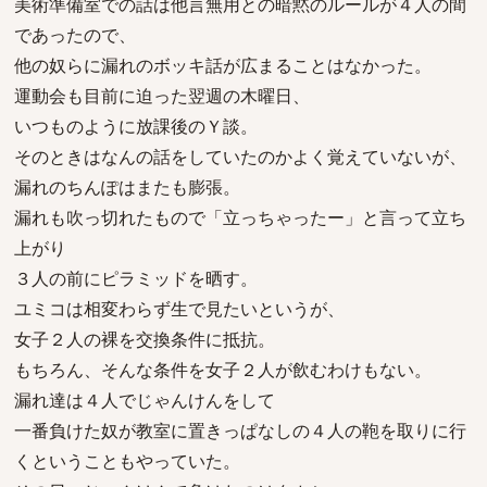
美術準備室での話は他言無用との暗黙のルールが４人の間
であったので、
他の奴らに漏れのボッキ話が広まることはなかった。
運動会も目前に迫った翌週の木曜日、
いつものように放課後のＹ談。
そのときはなんの話をしていたのかよく覚えていないが、
漏れのちんぽはまたも膨張。
漏れも吹っ切れたもので「立っちゃったー」と言って立ち
上がり
３人の前にピラミッドを晒す。
ユミコは相変わらず生で見たいというが、
女子２人の裸を交換条件に抵抗。
もちろん、そんな条件を女子２人が飲むわけもない。
漏れ達は４人でじゃんけんをして
一番負けた奴が教室に置きっぱなしの４人の鞄を取りに行
くということもやっていた。