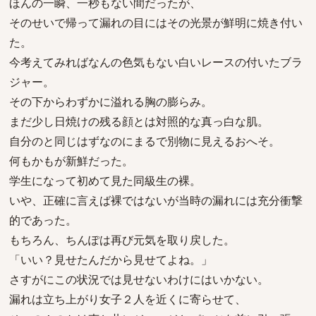
ほんの一瞬、一秒もない間だったが、
そのせいで帰って漏れの目にはその光景が鮮明に焼き付い
た。
今考えてみればなんの色気もない白いレースの付いたブラ
ジャー。
その下からわずかに溢れる胸の膨らみ。
まだ少し日焼けの残る顔とは対照的な真っ白な肌。
自分のと同じはずなのにまるで別物に見えるおへそ。
何もかもが新鮮だった。
学生になって初めて見た同級生の裸。
いや、正確に言えば裸ではないが当時の漏れには充分衝撃
的であった。
もちろん、ちんぽは再び元気を取り戻した。
「いい？見せたんだから見せてよね。」
さすがにこの状況では見せないわけにはいかない。
漏れは立ち上がり女子２人を近くに寄らせて、