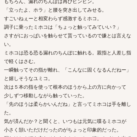
もちろん、漏れのちんぽは再びビンビン。
「立ったよ、ホラ」と腰を突き出してみせる。
すごいねぇーと相変わらず感激するミホコ。
調子に乗ったミホコは「ちょっと触ってみていい？」
さすがにおっぱいを触らせて貰っているので嫌とは言えな
い。
ミホコは恐る恐る漏れのちんぽに触れる。親指と人差し指
で軽くはさむ。
一瞬触ってその指が離れ、「こんなに固くなるんだねー」
と嬉しそうなユミコ。
次は５本の指を使って根本のほうから上の方に向かって
少しずつ移動しながら触っていった。
「先のほうは柔らかいんだね」と言ってミホコは手を離し
た。
気が済んだか？と聞くと、いつもは元気に喋るミホコが
小さく頷いただけだったのがちょっと印象的だった。