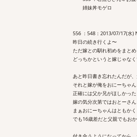
姉妹丼モゲロ
556 ：548：2013/07/17(水) 
昨日の続き行くよ〜
ただ嫁との馴れ初めをまとめ
どっちかというと嫁じゃなく
あと昨日書き忘れたんだが、
それと嫁が俺をおにーちゃん
正確には父か兄がほしかった
嫁の気分次第ではおとーさん
まぁおにーちゃんはともかく
でも16歳差だと父親でもお
付き合うようになってから、