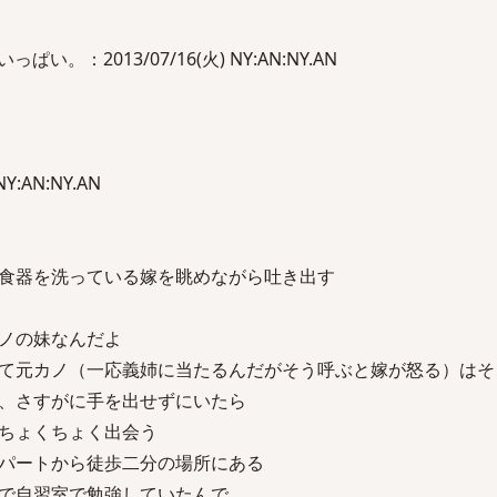
。：2013/07/16(火) NY:AN:NY.AN
NY:AN:NY.AN
食器を洗っている嫁を眺めながら吐き出す
ノの妹なんだよ
て元カノ（一応義姉に当たるんだがそう呼ぶと嫁が怒る）はそ
、さすがに手を出せずにいたら
ちょくちょく出会う
パートから徒歩二分の場所にある
で自習室で勉強していたんで