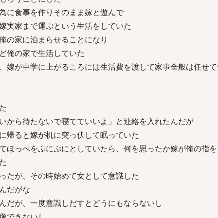
為に食事を作りそのまま嫁と遊んで
嫁実家まで運ぶという生活をしていた
俺の家に泊まらせることになり
ど俺の家で生活していた
、嫁が中学に上がるころには生活費を渡して家事全般は任せて
た
いから待たないで寝てていいよ」と連絡を入れたんだが
に帰ると嫁が机に突っ伏して眠っていた
てほっぺをぷにぷにとしていたら、何を思ったか嫁が俺の指を
た
ったが、その時始めて女として意識した
んだがな
んだが、一度意識しだすとどうにもならないし
像できないし