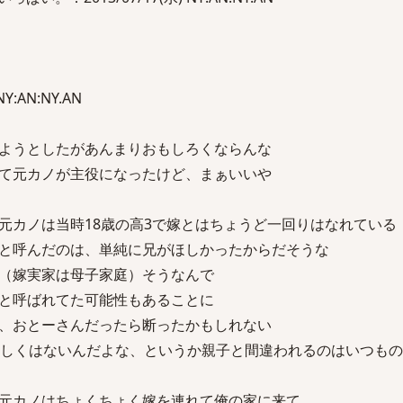
NY:AN:NY.AN
ようとしたがあんまりおもしろくならんな
て元カノが主役になったけど、まぁいいや
元カノは当時18歳の高3で嫁とはちょうど一回りはなれている
と呼んだのは、単純に兄がほしかったからだそうな
（嫁実家は母子家庭）そうなんで
と呼ばれてた可能性もあることに
、おとーさんだったら断ったかもしれない
かしくはないんだよな、というか親子と間違われるのはいつも
元カノはちょくちょく嫁を連れて俺の家に来て