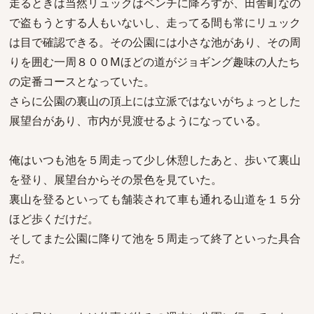
走るときは当然リュックはベンチに降ろすが、田舎町なの
で盗もうとする人もいないし、走ってる間も常にリュック
は目で確認できる。その公園には小さな池があり、その周
りを囲む一周８００Mほどの道がジョギング趣味の人たち
の定番コースとなっていた。
さらに公園の裏山の頂上には立派ではないがちょっとした
展望台があり、市内が見渡せるようになっている。
俺はいつも池を５周走って少し休憩したあと、歩いて裏山
を登り、展望台からその景色を見ていた。
裏山を登るといっても舗装されて車も通れる山道を１５分
ほど歩くだけだ。
そしてまた公園に降りて池を５周走って終了といった具合
だ。