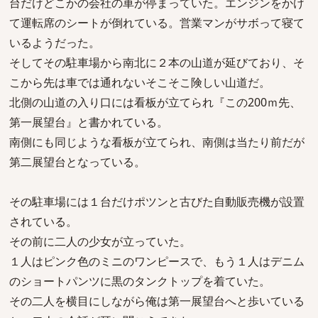
台だけどこかの会社の車が停まっていた。エンジンをかけ
て運転席のシートが倒れている。営業マンがサボって寝て
いるようだった。
そしてその駐車場から南北に２本の山道が延びており、そ
こから先は車では通れないそこそこ険しい山道だ。
北側の山道の入り口には看板が立てられ『この200ｍ先、
第一展望台』と書かれている。
南側にも同じような看板が立てられ、南側は当たり前だが
第二展望台となっている。
その駐車場には１台だけポツンと古びた自動販売機が設置
されている。
その前に二人の少女が立っていた。
１人はピンク色のミニのワンピースで、もう１人はデニム
のショートパンツに黒のタンクトップを着ていた。
その二人を横目にしながら俺は第一展望台へと歩いている