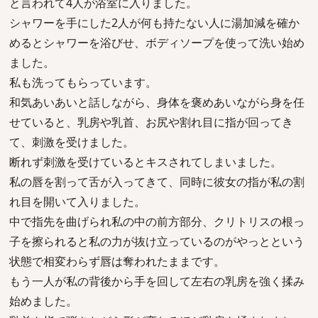
と言われて4人が浴室に入りました。
シャワーを手にした2人が何も持たない人に湯加減を確か
めるとシャワーを浴びせ、ボディソープを使って洗い始め
ました。
私も洗ってもらっています。
和気あいあいと話しながら、身体を褒めあいながら身を任
せていると、乳房や乳首、お尻や割れ目に指が回ってき
て、刺激を受けました。
断れず刺激を受けているとキスされてしまいました。
私の唇を割って舌が入ってきて、同時に彼女の指が私の割
れ目を開いて入りました。
中で指先を曲げられ私の中の前方部分、クリトリスの根っ
子を擦られると私の力が抜け立っているのがやっとという
状態で相変わらず唇は奪われたままです。
もう一人が私の背後から手を回して左右の乳房を強く揉み
始めました。