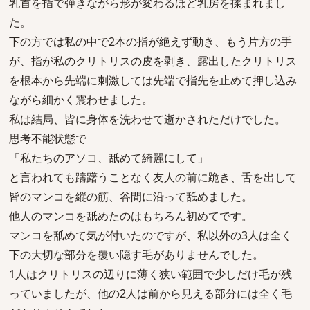
乳首を指で弾きながら形が変わるほど乳房を揉まれまし
た。
下の方では私の中で2本の指が絶えず動き、もう片方の手
が、指が私のクリトリスの皮を剥き、露出したクリトリス
を根本から先端に刺激しては先端で指先を止めて押し込み
ながら細かく震わせました。
私は結局、皆に身体を洗わせて逝かされただけでした。
思考不能状態で
「私たちのアソコ、舐めて綺麗にして」
と言われても躊躇うことなく友人の前に跪き、舌を出して
皆のマンコを縦の筋、谷間に沿って舐めました。
他人のマンコを舐めたのはもちろん初めてです。
マンコを舐めて気が付いたのですが、私以外の3人は全く
下の大切な部分を覆い隠す毛がありませんでした。
1人はクリトリスの辺りに薄く狭い範囲で少しだけ毛が残
っていましたが、他の2人は前から見える部分には全く毛