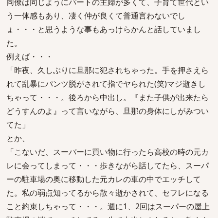
同僚は同じようにパートの主婦が多くて、子育て世代とい
う一体感もあり、凄く仲が良くて普通言わないでし
ょ・・・と思うような事もあっけらかんと話していまし
た。
例えば・・・
「昨夜、久しぶりに旦那に犯されちゃった。手を押さえら
れて乱暴にパンツ脱がされて指でヤられた(笑)マジ逝きし
ちゃって・・・。後ろから中出し。『また子供が出来たら
どうすんのよ』って言いながら、旦那の身体にしがみつい
てた」
とか、
「こないだ、スーパーに買い物に行ったら高校の時の元カ
レに会ってしまって・・・歩きながら話してたら、スーパ
ーの駐車場の奥に移動した元カレの車の中でエッチして
た。私の弱点知ってるから散々逝かされて、セフレになる
こと約束しちゃって・・・。週に1、2回はスーパーの屋上