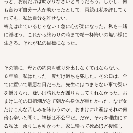
っと、お前だけは助かりなさいと言うだろう。しかし、何
も言わず自分一人が助かったとして、両親は私を許してく
れても、私は自分を許せない。
答えは出ているじゃない！急に心が楽になった。私も一緒
に滅ぼう。これから終わりの時まで精一杯悔いの無い様に
生きる。それが私の目標になった。
その前に、母との約束を破り外出しなくてはならない。
６年前、私はたった一度だけ過ちを犯した。その日は、全
てに置いて最悪な日だった。先生にはつまらない事で疑い
を掛けられ、疑いは晴れたが謝りもしてくれなかった。お
まけにその日初潮がきて朝から身体が重たかった。なぜ女
だけこんな苦しみを味わうのか、おまけに出産はそれの何
倍も辛いと聞く。神様は不公平だ。だが、それを理由にす
る私は、余りにも幼かった。家に帰って死ぬほど後悔し