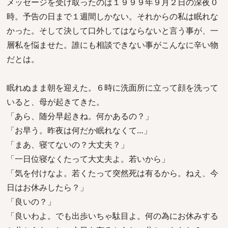
メッセージを受け取ったのは１９９９年９月２日の深夜０
時。予告の日まで１週間しかない。それからの私は眠れな
かった。そして決して口外してはならないと言う事が、一
層私を悩ませた。誰にも相談できない事がこんなに辛い物
だとは。
眠れぬまま朝を迎えた。６時に洗面所に立って顔を洗って
いると、母が起きてきた。
「あら、随分早起きね。何かあるの？」
「お早う。昨夜は何だか眠れなくて…」
「まあ、寝てないの？大丈夫？」
「一日位寝なくたって大丈夫よ。若いから」
「気を付けなよ。若くたって突然死は有るから。ねえ、今
日はお休みしたら？」
「良いの？」
「良いわよ。でも出歩いちゃ駄目よ。何の為にお休みする