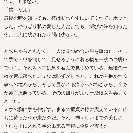
て…、出来ない」
「僕もだよ」
最後の時を知っても、彼は変わらずにいてくれて、ホッと
した。やっぱり私の愛した人だ。でも、滅びの時を知った
今、二人に残された時間は少ない。
どちらからともなく、二人は見つめ合い唇を重ねた。そし
て手でトワを制して、見せるように着る物を一枚づつ脱い
でいく。それをトアは息を呑んで見つめている。最後の一
枚が床に落ちた。ミウは恥ずかしさと、これから抱かれる
事への憧れから、そして貫かれる痛みへの怖さから、全身
が赤く火照っている。その火照りがより一層彼女を美しく
させた。
ミウの胸に手を伸ばす。まるで童貞の様に震えている。待
ちに待った時が来たのだ。それも神々しいまでの美しさ、
それを手に入れる事の出来る幸運に全身が震えた。