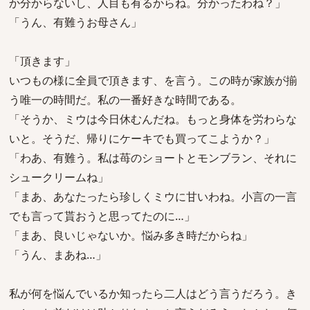
か分からないし、人目も有るからね。分かったわね？」
「うん、有難うお母さん」
「頂きます」
いつもの様に全員で頂きます、を言う。この時が家族が揃
う唯一の時間だ。私の一番好きな時間である。
「そうか、ミウは今日休むんだね。もっと身体を労わらな
いと。そうだ、帰りにケーキでも買ってこようか？」
「わあ、有難う。私は苺のショートとモンブラン、それに
シュークリームね」
「まあ、あなたったら珍しくミウに甘いわね。小言の一言
でも言って貰おうと思ってたのに…」
「まあ、良いじゃないか。悩み多き時だからね」
「うん、まあね…」
私が何を悩んでいるか知ったら二人はどう言うだろう。き