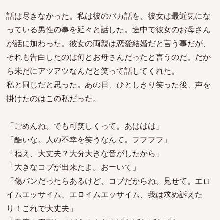
話は尽きなかった。私は彼のバカ話を、彼女は最近気にな
っている男性の事を延々と話した。途中で彼女のお母さん
が話に加わった。彼女の両親は恋愛結婚だと言う事だが、
それも告白したのは何とお母さんだったと言うのだ。だか
ら未だにアツアツなんだと笑って話してくれた。
私と同じだと思った。あの日、ひとしきり笑った後、声を
掛けたのはこの私だった。
「ごめんね。でも可笑しくって。あははは」
「酷いな。人の不幸を笑うなんて。フフフフ」
「ねえ、大丈夫？大分大きな音がしたから」
「大きなコブが出来たよ。おーいて」
「傷バンだったらあるけど、コブだからね。見せて。エロ
イムエッサイム、エロイムエッサイム、我は求め訴えた
り！これで大丈夫」