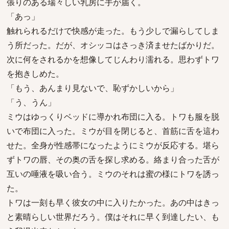
張りのある瑞々しい乳房に手が届く。
「あっ」
触れられるだけで快感が走った。もう少しで漏らしてしま
う所だった。だが、オシッコはさっき済ませたばかりだ。
次に何をされるかを想像してじんわり濡れる。思わずトワ
を抱きしめた。
「もう、あんまり見ないで、恥ずかしいから」
「う、うん」
ミウはゆっくりベッドに導かれ布団に入る。トワも服を脱
いで布団に入った。ミウが目を閉じると、首筋に舌を這わ
せた。全身が性感帯になったようにミウが反応する。堪ら
ずトワの唇、その奥の舌を探し求める。絡まり合った舌が
互いの唾液を吸い合う。ミウのそれは蜜の様にトワを誘っ
た。
トワは一刻も早く彼女の中に入りたかった。あの中はきっ
と素晴らしい世界だろう。僕はそれに早く到達したい、も