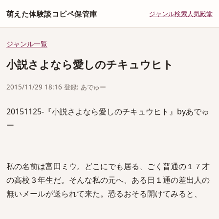
萌えた体験談コピペ保管庫
ジャンル
検索
人気
殿堂
ジャンル一覧
小説さよなら愛しのチキュウヒト
2015/11/29 18:16 登録: あでゅー
20151125-『小説さよなら愛しのチキュウヒト』byあでゅ
ー
私の名前は富田ミウ。どこにでも居る、ごく普通の１７才
の高校３年生だ。そんな私の元へ、ある日１通の差出人の
無いメールが送られて来た。恐るおそる開けてみると、