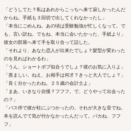
「どうしてた？私はあれからこっちへ来て寂しかったんだ
からね。手紙も３回切で出してくれなかったし」
「本当にごめんね。あの頃は受験勉強が忙しくなって。で
も、言い訳ね。でもね、本当に会いたかった、手紙より」
彼女の部屋へ来て手を取り合って話した。
「それより、あなた恋人が出来たでしょ？髪型が変わった
のを見ればわかるわ」
「うん、ショートボブ似合うでしょ？彼のお気に入りよ」
「羨ましい。ねえ、お相手は何才？きっと大人でしょ？」
「良く分かったわね。２５歳の会計士よ」
「まあ、いきなり自慢？フフフ。で、どうやって出会った
の？」
「バス停で彼が柱にぶつかったの。それが大きな音でね。
本を読んでて気が付かなかったんだって。バカね、フフ
フ」