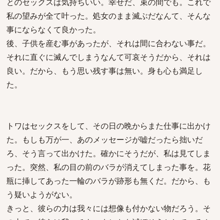
とのセックスは気持ちいい。幸せだ、束の間でも。これで
私の望みが全て叶った。処女のまま滅ぶだなんて、そんな
事にならなくて良かった。
後、子供を産む事があったが、それは間に合わない事だ。
それに直ぐに滅んでしまうなんて可哀そうだから、それは
良い。だから、もう思い残す事は無い。身も心も満足し
た。
トワはセックスをして、その日の晩からまた仕事に出かけ
た。もしも万が一、あのメッセージが嘘だったら拙いだ
ろ、そう言って出かけた。確かにそうだが、私は見てしま
った。突然、私の目の前のバラが消えてしまった事を。花
瓶に挿してあった一輪のバラが跡形も無くだ。だから、も
う疑いようがない。
きっと、彼らの力は我々には想像も付かない物だろう。そ