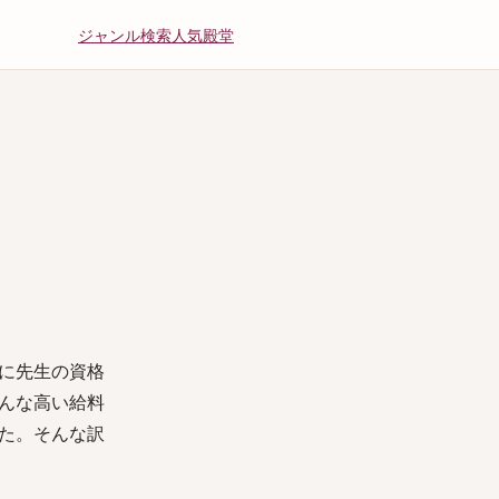
ジャンル
検索
人気
殿堂
に先生の資格
んな高い給料
た。そんな訳