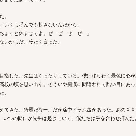
た。
。いくら呼んでも起きないんだから」
ちょっと休ませてよ。ぜーぜーぜーぜー」
ないからだ。冷たく言った。
目指した。先生はぐったりしている。僕は移り行く景色に心が
高校の頃を思い出す。そういや痴漢に間違われて酷い目にあっ
た。
えてきた。綺麗だなー。だが途中ドラム缶があった。あのＸＸ
。いつの間にか先生は起きていて、僕たちは手を合わせ拝んだ