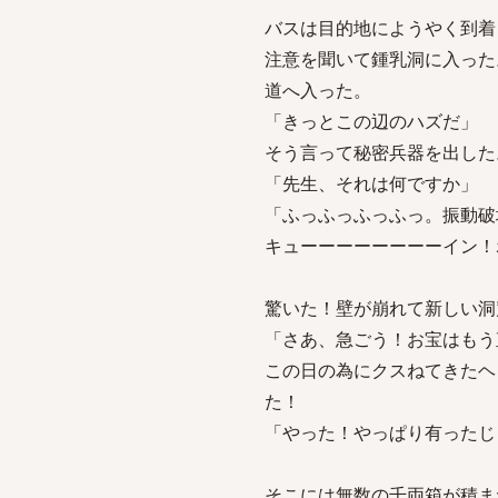
バスは目的地にようやく到着
注意を聞いて鍾乳洞に入った
道へ入った。
「きっとこの辺のハズだ」
そう言って秘密兵器を出した
「先生、それは何ですか」
「ふっふっふっふっ。振動破
キューーーーーーーーイン！
驚いた！壁が崩れて新しい洞
「さあ、急ごう！お宝はもう
この日の為にクスねてきたヘ
た！
「やった！やっぱり有ったじ
そこには無数の千両箱が積ま