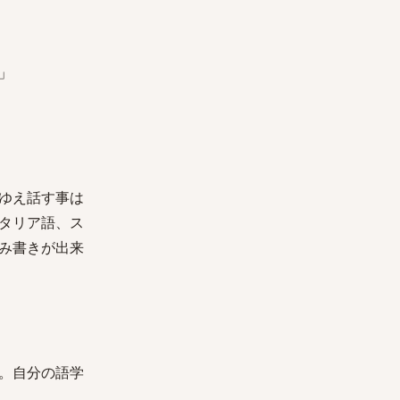
」
ゆえ話す事は
タリア語、ス
み書きが出来
。自分の語学