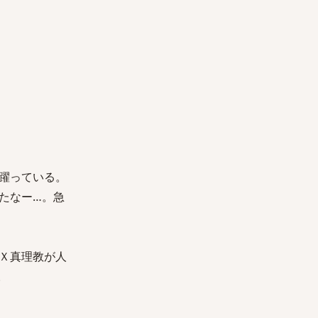
躍っている。
たなー…。急
Ｘ真理教が人
。