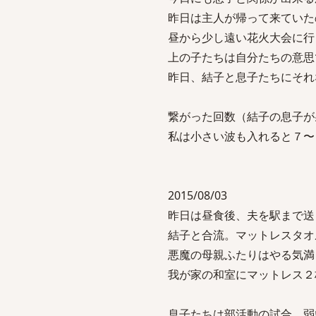
昨日は主人が帰って来ていた
昼から少し遠い花火大会に行
上の子たちは自分たちの意思
昨日、結子と息子たちにそれ
繋がった回数（結子の息子が
私は小さい波も入れると７〜
2015/08/03
昨日は昼食後、夫を駅まで送
結子と合流。マットレスタオ
悪魔の母親ふたりはやる気満
我が家の和室にマットレス２
息子たちは部活動の試合。弱