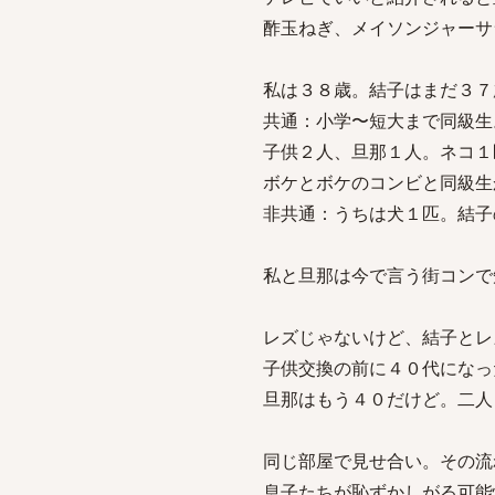
酢玉ねぎ、メイソンジャーサ
私は３８歳。結子はまだ３７
共通：小学〜短大まで同級生
子供２人、旦那１人。ネコ１
ボケとボケのコンビと同級生
非共通：うちは犬１匹。結子
私と旦那は今で言う街コンで
レズじゃないけど、結子とレ
子供交換の前に４０代になっ
旦那はもう４０だけど。二人
同じ部屋で見せ合い。その流
息子たちが恥ずかしがる可能