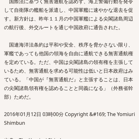
国際法に基づく無害通航を認めず、海上警備行動を発令
して自衛隊の艦船を派遣し、中国軍艦に速やかな退去を促
す。新方針は、昨年１１月の中国軍艦による尖閣諸島周辺
の航行後、外交ルートを通じ中国政府に通告された。
国連海洋法条約は平和や安全、秩序を脅かさない限り、
軍艦であっても他国の領海を自由に通航できる無害通航権
を定めている。ただ、中国は尖閣諸島の領有権を主張して
いるため、無害通航を求める可能性は低いと日本政府はみ
ている。「中国が『無害通航だ』と主張することは、日本
の尖閣諸島領有権を認めることと同義になる」（外務省幹
部）ためだ。
2016年01月12日 03時00分 Copyright &#169; The Yomiuri
Shimbun