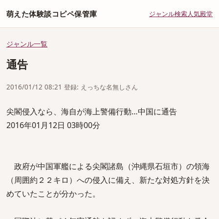
萌えた体験談コピペ保管庫
ジャンル
検索
人気
殿堂
ジャンル一覧
通告
2016/01/12 08:21 登録: えっちな名無しさん
尖閣侵入なら、海自が海上警備行動…中国に通告
2016年01月12日 03時00分
政府が中国軍艦による尖閣諸島（沖縄県石垣市）の領海
（周囲約２２キロ）への侵入に備え、新たな対処方針を決
めていたことが分かった。