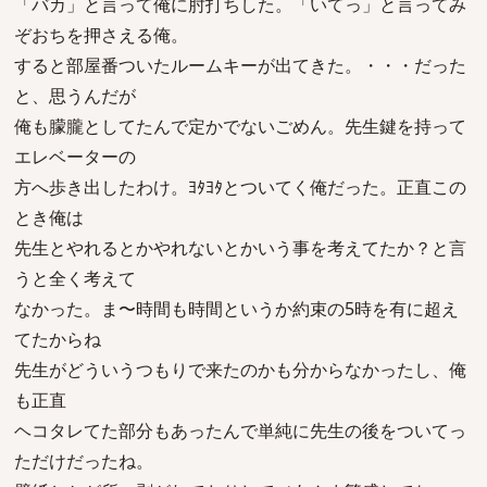
「バカ」と言って俺に肘打ちした。「いてっ」と言ってみ
ぞおちを押さえる俺。
すると部屋番ついたルームキーが出てきた。・・・だった
と、思うんだが
俺も朦朧としてたんで定かでないごめん。先生鍵を持って
エレベーターの
方へ歩き出したわけ。ﾖﾀﾖﾀとついてく俺だった。正直この
とき俺は
先生とやれるとかやれないとかいう事を考えてたか？と言
うと全く考えて
なかった。ま〜時間も時間というか約束の5時を有に超え
てたからね
先生がどういうつもりで来たのかも分からなかったし、俺
も正直
ヘコタレてた部分もあったんで単純に先生の後をついてっ
ただけだったね。