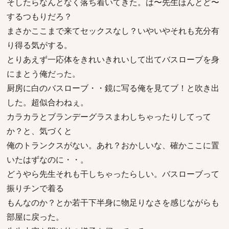
そしたらなんとなく落ち着いてきた。は〜先生ほんとど〜
するつもりだろ？
まさかここまで来てセックスなし？いやいやそれも充分有
り得る気がする。
とりあえず一応体をきれいきれいして出てバスローブを身
にまとう俺だった。
厨房に白のバスローブ・・鏡に写る俺を見てブ！と吹き出
した。超似合わねぇ。
カラカラとブランデーグラスまわしちゃったりしてって
か？と、気づくと
俺のトランクスがない。あれ？おかしいな、確かここに置
いたはずなのに・・。
どうやら先生それも干しちゃったらしい。バスローブって
振りチンで着る
もんなのか？とか若干下半身に物足りなさを感じながらも
部屋に戻った。