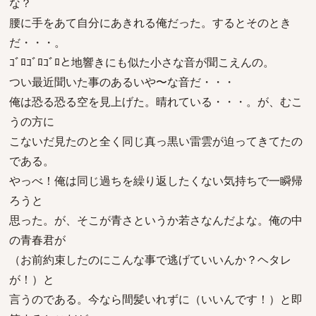
な？
腰に手をあて自分にあきれる俺だった。するとそのとき
だ・・・。
ｺﾞﾛｺﾞﾛｺﾞﾛと地響きにも似た小さな音が聞こえんの。
つい最近聞いた事のあるいや〜な音だ・・・
俺は恐る恐る空を見上げた。晴れている・・・。が、むこ
うの方に
こないだ見たのと全く同じ真っ黒い雷雲が迫ってきてたの
である。
やっべ！俺は同じ過ちを繰り返したくない気持ちで一瞬帰
ろうと
思った。が、そこが青さというか若さなんだよな。俺の中
の青春君が
（お前約束したのにこんな事で逃げていいんか？ヘタレ
が！）と
言うのである。今なら間髪いれずに（いいんです！）と即