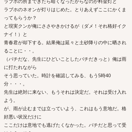
ラブホの所まできたら暗くなったからなのか料金灯と
ラブホのネオンが灯りはじめた。とりあえずここにかくま
ってもらうか？
と現実クンが俺にささやきかけるが（ダメ！それ格好イク
ナイ！）と
青春君が却下する。結果俺は延々と土砂降りの中に晒され
ることに・・。
（バチだな、先生にひどいことしたバチだきっと）俺は雨
に打たれながら
そう思っていた。時計を確認してみる、もう5時40
分・・・。
先生は絶対に来ない、もうそれは決定だ。それは受け入れ
よう。
が、雨が止むまでは立っていよう、これはもう意地だ。格
好悪い状況だけに
ここだけは意地でも逃げたくなかった。バチだと思って受