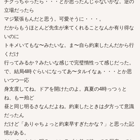
チクっちゃったら・・・とか思ったんじゃないかな。逆の
立場だったら
マジ緊張もんだと思う。可愛そうに・・・。
だからもうほとんど先生が来てくれることなんか有り得な
いのに
トキメいてもな〜みたいな。ま〜自ら約束したんだから行
くだけ
行ってみるか？みたいな感じで完璧惰性って感じだった。
で、結局4時ぐらいになってあ〜タルイなぁ・・・とか思
いつつ一応
身支度してね。ドアを開けたのよ。真夏の4時っつぅと
ね、もー殆ど
昼と同じ明るさなんだよね。約束したときは夕方って意識
だったん
だけど「ありゃちょっと約束早すぎたかな？」と思った記
憶がある。