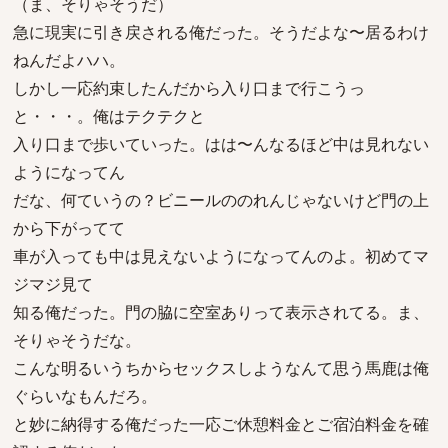
（ま、そりゃそうだ）
急に現実に引き戻される俺だった。そうだよな〜居るわけ
ねんだよハハ。
しかし一応約束したんだから入り口まで行こうっ
と・・・。俺はテクテクと
入り口まで歩いていった。はは〜んなるほど中は見れない
ようになってん
だな、何ていうの？ビニールののれんじゃないけど門の上
から下がってて
車が入っても中は見えないようになってんのよ。初めてマ
ジマジ見て
知る俺だった。門の脇に空室ありって表示されてる。ま、
そりゃそうだな。
こんな明るいうちからセックスしようなんて思う馬鹿は俺
ぐらいなもんだろ。
と妙に納得する俺だった一応ご休憩料金とご宿泊料金を確