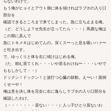
らないわけで。
もう俺がヒョイとアウト側に体を傾ければラブホの入り口
部分を
確認できるところまで来てしまった。急に立ち止まる俺。
（ど、どうしよ？せ先生が立ってたら・・・）馬鹿な俺は
この期に及んで
急にトキメキはじめてんの。深くス〜っと息を吸いハァ〜
と吐き出す。
で、ゆっくりと体を右に傾けはじめる俺。
（た、頼む居てくれ・・・いや居るわけね〜・・・いやで
ももしかして・・）
ドックン！ドックン！と波打つ心臓の鼓動。え〜い！面倒
くせーや！
俺は意を決し体を完全に右に逸らしラブホの入り口部分を
確認したわけ。
（・・・・・・・居ない・・・）人っ子ひとり居ないわ