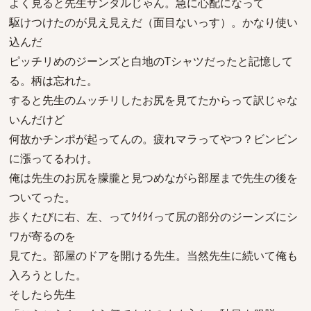
よく見ると先生サンダルじゃん。急に心配になって
駆けつけたのが見え見えだ（面目ないっす）。かなり使い
込んだ
ピッチリめのジーンズと白地のTシャツだったと記憶して
る。柄は忘れた。
すると先生のムッチリしたお尻を見てたからって訳じゃな
いんだけど
何故かチンポが起ってんの。疲れマラってやつ？ビンビン
に漲ってるわけ。
俺は先生のお尻を朦朧と見つめながら部屋まで先生の後を
ついてった。
歩くたびに右、左、ってｸｲｸｲって尻の部分のジーンズにシ
ワが寄るのを
見てた。部屋のドアを開ける先生。当然先生に続いて俺も
入ろうとした。
そしたら先生