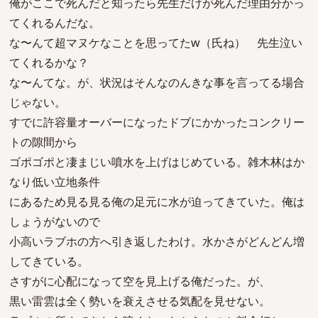
俺がここで死んだと知ったら先生だけが死んだ理由分かっ
てくれるんだな。
な〜んて超マヌケなことを思ってたw（氏ね） 先生泣い
てくれるかな？
な〜んてな。が、状況はそんなのんきな事を言ってる場合
じゃない。
すでに許容量オーバーになったドブにかかったコンクリー
トの隙間から
ゴポゴポと凄まじい噴水を上げはじめている。雑木林はか
なり低い立地条件
にあるため見る見る俺の足元に水が迫ってきていた。俺は
しょうがないので
小高いラブホの方へ引き返したわけ。水かさがどんどん増
してきている。
さすがに心配になって空を見上げる俺だった。が、
黒い雷雲は全く勢いを衰えさせる気配を見せない。