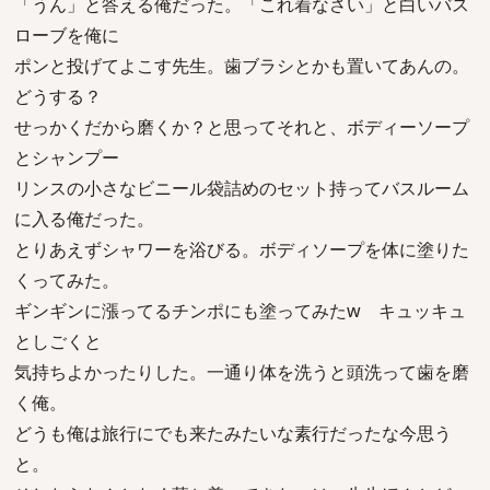
「うん」と答える俺だった。「これ着なさい」と白いバス
ローブを俺に
ポンと投げてよこす先生。歯ブラシとかも置いてあんの。
どうする？
せっかくだから磨くか？と思ってそれと、ボディーソープ
とシャンプー
リンスの小さなビニール袋詰めのセット持ってバスルーム
に入る俺だった。
とりあえずシャワーを浴びる。ボディソープを体に塗りた
くってみた。
ギンギンに漲ってるチンポにも塗ってみたw キュッキュ
としごくと
気持ちよかったりした。一通り体を洗うと頭洗って歯を磨
く俺。
どうも俺は旅行にでも来たみたいな素行だったな今思う
と。