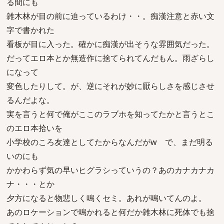
る間にも
雑木林が目の前に迫っているわけ・・。痴漢注意と赤い文
字で書かれた
看板が目に入った。確かに痴漢が出そうな雰囲気だった。
だってエロ本とか無造作に捨てられてんだもん。雨ざらし
になって
変色したりして。が、逆にそれが妙に厭らしさを感じさせ
るんだよな。
実を言うと何で俺がここのラブホを知ってたかと言うとこ
のエロ本拾いを
小学校のころ友達としてたからなんだがw で、まだ明る
いのにも
かかわらず気の早いヒグラシっていうの？あのカナカナカ
ナ・・・とか
夕方になると物悲しく鳴くセミ。あれが鳴いてんのよ。
あのロケーションで鳴かれると何だか雑木林に死体でも捨