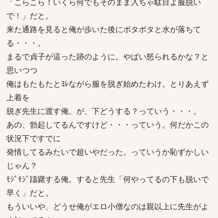
「こらこら！いくら何でもそのまま入ちゃ駄目よ服脱い
で！」だと。
来た通路を見ると俺が歩いた後にポタポタと水が落ちて
る・・・。
まるで貞子が這った跡のように。やばい怒られるかな？と
思いつつ
俺はもたもたとﾖﾚながら服を脱ぎ始めたわけ。とりあえず
上着を
脱ぎ先生に渡す俺。が、下どうする？っていう・・・。
あの、勃起してるんですけど・・・っていう。何だかこの
状況下ですでに
発情してるみたいで超いやだった。っていうか恥ずかしい
じゃん？
ﾓｼﾞﾓｼﾞ躊躇する俺。すると先生「何やってるの下も脱いで
早く」だと。
もういいや、どうせ俺がエロ小僧なのは親以上に先生がよ