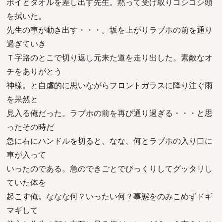
ポイとタオルを差し出す先生。黙って受け取りゴシゴシ頭
を拭いた。
先生の車が動き出す・・・。坂を上がりラブホの前を通り
過ぎていき
Ｔ字路のとこで切り返し元来た道を走り出した。素敵なオ
チをありがとう
神様。と自虐的に思いながらフロントガラスに降り注ぐ雨
を呆然と
見入る俺だった。ラブホの前を再び通り過ぎる・・・と思
ったその時だ
急に右にハンドルを切ると、なな、何とラブホの入り口に
車が入って
いったのである。急のできごとでびっくりしてグッタリし
ていた体を
起こす俺。ななな何？いったい何？事態をのみこめずドギ
マギして