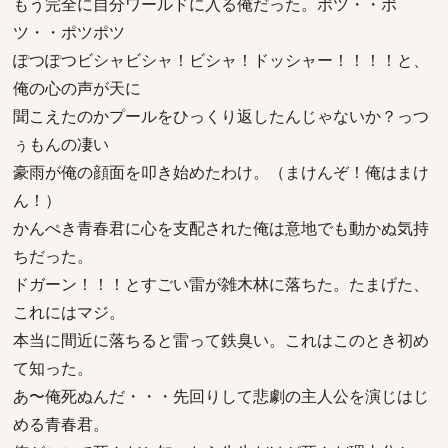
もう完全に自分ワールドに入る俺だった。ポツ・・ポ
ツ・・ポツポツ
ぽつぽつビシャビシャ！ビシャ！ドッシャー！！！！と、
俺の心の声が天に
聞こえたのかプールをひっくり返したんじゃないか？っつ
ぅもんの凄い
豪雨が俺の顔面を叩き始めたわけ。（まけんぞ！俺はまけ
ん！）
かんぺき青春君に心を支配された俺は意地でも動かぬ気持
ちだった。
ドガーン！！！とすごい雷が雑木林に落ちた。たまげた、
これにはマジ。
本当に間近に落ちると雷って鉄臭い。これはこのとき初め
て知った。
あ〜俺死ぬんだ・・・先回りして悲劇の主人公を演じはじ
める青春君。