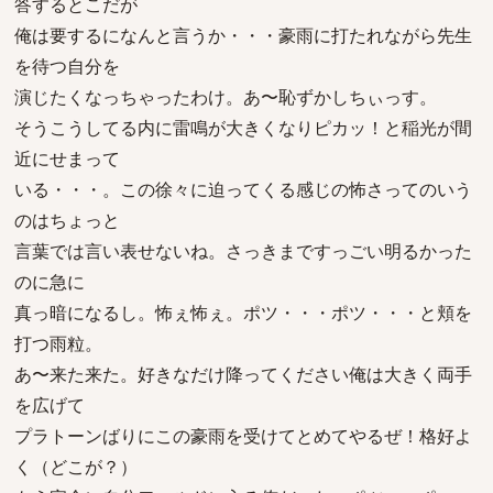
答するとこだが
俺は要するになんと言うか・・・豪雨に打たれながら先生
を待つ自分を
演じたくなっちゃったわけ。あ〜恥ずかしちぃっす。
そうこうしてる内に雷鳴が大きくなりピカッ！と稲光が間
近にせまって
いる・・・。この徐々に迫ってくる感じの怖さってのいう
のはちょっと
言葉では言い表せないね。さっきまですっごい明るかった
のに急に
真っ暗になるし。怖ぇ怖ぇ。ポツ・・・ポツ・・・と頬を
打つ雨粒。
あ〜来た来た。好きなだけ降ってください俺は大きく両手
を広げて
プラトーンばりにこの豪雨を受けてとめてやるぜ！格好よ
く（どこが？）