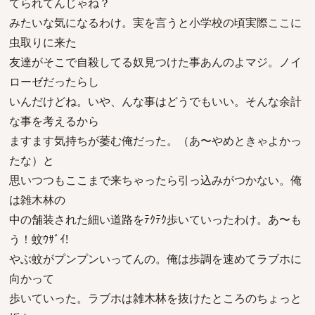
てられてんじゃね？
みたいな気になるわけ。実を言うと小学校の頃実際ここに
虫取りに来た
友達がそこで自殺してる奴見つけた事あんのよマジ。ノイ
ローゼだったらし
いんだけどね。いや、んな事はどうでもいい。そんな余計
な事を考えるから
ますます気持ちが萎む俺だった。（あ〜やめときゃよかっ
たな）と
思いつつもここまで来ちゃったら引っ込みがつかない。俺
は雑木林の
中の舗装された細い道路をﾃｸﾃｸ歩いていったわけ。あ〜も
う！蚊ｳｻﾞｲ!
やぶ蚊がプンプンいってんの。俺は歩調を速めてラブホに
向かって
歩いていった。ラブホは雑木林を抜けたところのちょっと