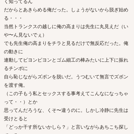
く知ってるん
だからとあきらめる俺だった。しょうがないから脱ぎ始め
る・・・
当然トランクスの越しに俺の高まりは先生に丸見えだ（い
や〜ん見ないでぇ）
でも先生俺の高まりをチラと見るだけで無反応だった。俺
の動きに
連動してビヨンビヨンとゴム細工の棒みたいに上下に振れ
るチンポに
自ら恥じながらズボンを脱いだ。うつむいて無言でズボン
を渡す俺。
（この子もう私とセックスする事考えてこんなになっちゃ
って・・）とか
思ってんだろうな、くそ〜違うのに。しかし冷静に先生は
受けとると
「どっか干す所ないかしら？」と言いながらあちこち探し