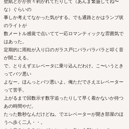
壁紙とかが所々剥がれてたりして（あんま繁盛してね〜
な）ぐらいの
事しか考えてなかった気がする。でも通路とかはランプ状
のライトが
数メートル感覚で点いてて一応ロマンティックな雰囲気で
はあった。
定期的に雨粒が入り口のガラス戸にパラパラパラと叩く音
が聞こえる。
で、とりえずエレベータに乗り込んだわけ。こ〜いうとき
ってバツ悪い
よなー。ほんっとバツ悪いよ。俺ただでさえエレベーター
って苦手。
上がるまで回数示す数字追ったりして早く着かないか待つ
あの時間やだ。
たった数秒なんだけどね。でエレベーターが開き部屋のほ
うへ歩く二人・・。