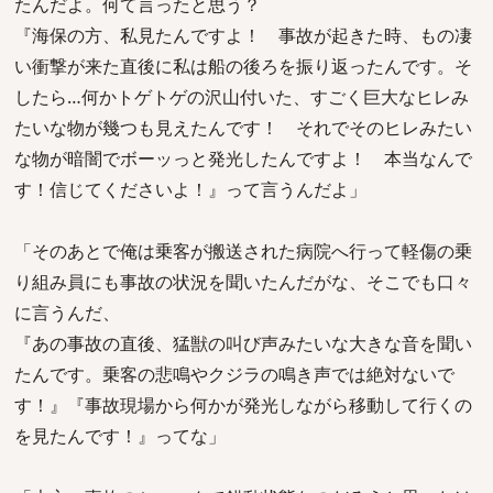
たんだよ。何て言ったと思う？
『海保の方、私見たんですよ！ 事故が起きた時、もの凄
い衝撃が来た直後に私は船の後ろを振り返ったんです。そ
したら…何かトゲトゲの沢山付いた、すごく巨大なヒレみ
たいな物が幾つも見えたんです！ それでそのヒレみたい
な物が暗闇でボーッっと発光したんですよ！ 本当なんで
す！信じてくださいよ！』って言うんだよ」
「そのあとで俺は乗客が搬送された病院へ行って軽傷の乗
り組み員にも事故の状況を聞いたんだがな、そこでも口々
に言うんだ、
『あの事故の直後、猛獣の叫び声みたいな大きな音を聞い
たんです。乗客の悲鳴やクジラの鳴き声では絶対ないで
す！』『事故現場から何かが発光しながら移動して行くの
を見たんです！』ってな」