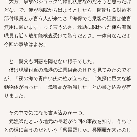
「大方、事故のショックで錯乱状態なのだろうと思ったけ
どな。で、俺が病院から出ようとしたら、防衛庁Ｇ対策本
部付職員とか言う人が来てさ「海保でも乗客の証言は他言
無用に願います」って言うのさ。救助に関わった俺ら海保
職員も近々放射能検査受けて貰うだとさ。一体何なんだよ
今回の事故はよお」
と、親父も困惑を隠せない様子でした。
僕は現場付近の漁港の漁業組合のＨＰを見てみたのです
が、「夜の海で青白い炎の柱が立った」「魚探に巨大な移
動物体が写った」「漁獲高が激減した」との書き込みが有
りました。
その中で気になる書き込みが一つ。
元漁師だという地元の長老が今回の事故を知り、うわご
との様に言うのだという「呉爾羅じゃ。呉爾羅が来たのじ