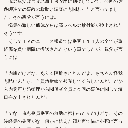
僕の親父は鹿児島海上保安庁に勤務していて、今回の佐
多岬沖での事故の救助と調査にも関わったと言ってまし
た。その親父が言うには…
損傷の激しい船体からは高レベルの放射能が検出された
そうです。
そしてＴＶのニュース報道では乗客１１４人の全てが重
軽傷を負い病院に搬送されたという事でしたが、親父が言
うには、
「内緒だけどな、ありゃ隔離されたんだよ。もちろん怪我
も酷いんだが、全員放射線で被曝してるらしいんだ。だか
ら内閣府と防衛庁から関係者全員に今回の事件に関して箝
口令が出されたんだ」
「でな、俺も乗員乗客の救助に携わったんだけどな、その
時軽傷の乗客がな、何かに怯えた顔と声で俺に必死に言っ