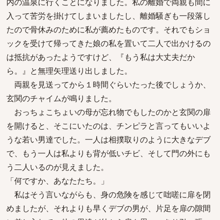
内の温泉に行くことになりました。私の離婚で両親も間に
入って苦労を掛けてしまいましたし、離婚騒ぎも一段落し
たので骨休みのために私が薦めたものです。それでもショ
ックを受けて帰ってきた娘の私を置いて二人で出かけるの
は抵抗があったようですけど、『もう私は大丈夫だか
ら。』と無理矢理送り出しました。
両親を見送ってから１時間ぐらいたった後でしょうか、
玄関のチャイムが鳴りました。
おっちょこちょいの母が忘れ物でもしたのかと玄関の扉
を開けると、そこにいたのは、チンピラと言ってもいいよ
うな若い男達でした。一人は相撲取りのように大きなデブ
で、もう一人は私よりも背が低いチビ、そして門の外にも
う二人いるのが見えました。
「何ですか、あなたたち。」
私はそう言いながらも、身の危険を感じて咄嗟に扉を閉
めましたが、それよりも早くデブの男が、片足を扉の隙間