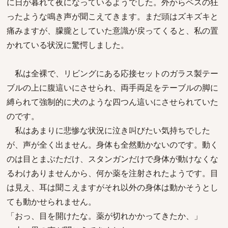
に日が暮れて夜になっているようでした。外からベスの狂
ったような鳴き声が聞こえてきます。まだ頭はズキズキと
痛みますが、朦朧としていた意識が戻ってくると、私の置
かれている状況に驚愕しました。
私は全裸で、リビングにある応接セットのガラス製テー
ブルの上に腹這いにさせられ、両手両足をテーブルの脚に
縛られて強制的に犬のような四つん這いにさせられていた
のです。
私はあまりに悲惨な状況に泣き叫びたい気持ちでした
が、声が全く出ません。身体も全然動かないのです。動く
のは目とまぶただけ、スタンガンだけで身体が動けなくな
るわけありませんから、何か薬を注射されたようです。目
は見え、耳は聞こえますがそれ以外の身体は動かそうとし
ても動かせられません。
「おっ、目を開けたな。薬が切れかかってきたか、」