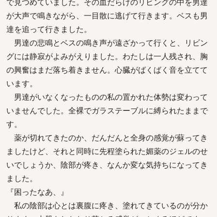
で見つめていました。その血だらけのリビングの中を男達
が大声で鳴きながら、一目散に逃げて行きます。ベスも男
達を追って行きました。
男達の悲鳴とベスの鳴き声が遠ざかって行くと、リビン
グには静寂がよみがえりました。わたしは一人残され、胸
の興奮はまだ落ち着きません。心臓がばくばく音を立てて
います。
男達がいなくなったものの私の置かれた体勢は変わって
いませんでした。全裸でガラステーブルに縛られたままで
す。
薬が切れてきたのか、だんだんと全身の感覚が蘇ってき
ましたけど、それと同時に先程塗られた媚薬のジェルのせ
いでしょうか、陰部が疼き、なんか変な気持ちになってき
ました。
『困ったなあ、』
私の陰部は心とは裏腹に疼き、塗れてきているのが分か