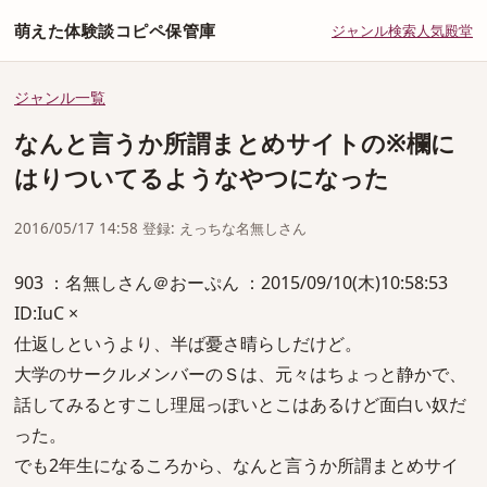
萌えた体験談コピペ保管庫
ジャンル
検索
人気
殿堂
ジャンル一覧
なんと言うか所謂まとめサイトの※欄に
はりついてるようなやつになった
2016/05/17 14:58 登録: えっちな名無しさん
903 ：名無しさん＠おーぷん ：2015/09/10(木)10:58:53
ID:IuC ×
仕返しというより、半ば憂さ晴らしだけど。
大学のサークルメンバーのＳは、元々はちょっと静かで、
話してみるとすこし理屈っぽいとこはあるけど面白い奴だ
った。
でも2年生になるころから、なんと言うか所謂まとめサイ