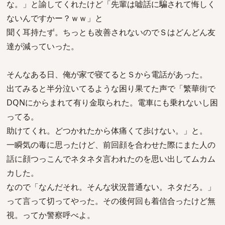
な。」と諭してくれたけど「先輩は嘘話に騙されて悔しく
ないんですかー？ｗｗ」と
聞く耳持たず。ちっとも改善されないのでＳはどんどん友
達が減っていった。
そんなある日、俺が家で寝てるとＳから電話があった。
出てみると半分泣いてるような困り果てた声で「繁華街で
DQNにからまれて有り金取られた。電車にも乗れないし困
ってる。
助けてくれ。どつかれたから体痛くて歩けない。」と。
一瞬気の毒に思ったけど、前回顔を合わせた際にまた人の
話に顔つっこんでネタネタ言われたのを思い出してムカム
カした。
なので「なんだそれ。そんな状況普通ない。ネタだろ。」
って言って切ってやった。その後何回も着信合ったけど無
視。ってか警察呼べよ。