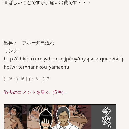
喜ばしいことですが、痛い出費です・・・
出典： アホー知恵遅れ
リンク：
http://chiebukuro.yahoo.co.jp/my/myspace_quedetail.p
hp?writer=nannkou_yamaehu
(・∀・): 16 | (・Ａ・): 7
過去のコメントを見る（5件）