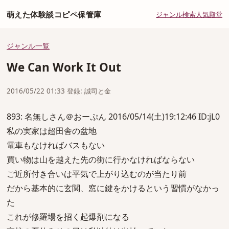
萌えた体験談コピペ保管庫
ジャンル
検索
人気
殿堂
ジャンル一覧
We Can Work It Out
2016/05/22 01:33 登録: 誠司と金
893: 名無しさん＠おーぷん 2016/05/14(土)19:12:46 ID:jL0
私の実家は超田舎の盆地
電車もなければバスもない
買い物は山を越えた先の街に行かなければならない
ご近所付き合いは平気で上がり込むのが当たり前
だから基本的に玄関、窓に鍵をかけるという習慣がなかっ
た
これが修羅場を招く起爆剤になる