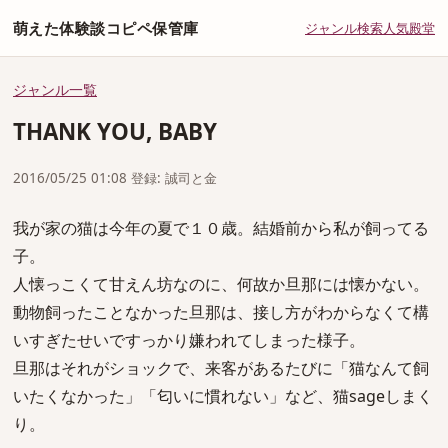
萌えた体験談コピペ保管庫
ジャンル
検索
人気
殿堂
ジャンル一覧
THANK YOU, BABY
2016/05/25 01:08 登録: 誠司と金
我が家の猫は今年の夏で１０歳。結婚前から私が飼ってる
子。
人懐っこくて甘えん坊なのに、何故か旦那には懐かない。
動物飼ったことなかった旦那は、接し方がわからなくて構
いすぎたせいですっかり嫌われてしまった様子。
旦那はそれがショックで、来客があるたびに「猫なんて飼
いたくなかった」「匂いに慣れない」など、猫sageしまく
り。