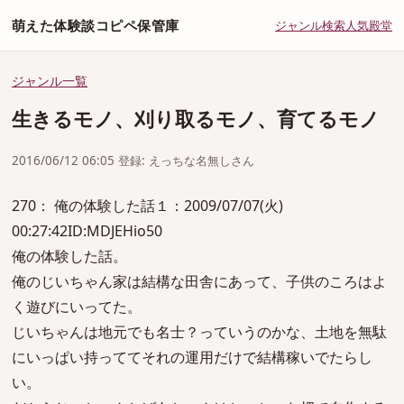
萌えた体験談コピペ保管庫
ジャンル
検索
人気
殿堂
ジャンル一覧
生きるモノ、刈り取るモノ、育てるモノ
2016/06/12 06:05 登録: えっちな名無しさん
270： 俺の体験した話１：2009/07/07(火)
00:27:42ID:MDJEHio50
俺の体験した話。
俺のじいちゃん家は結構な田舎にあって、子供のころはよ
く遊びにいってた。
じいちゃんは地元でも名士？っていうのかな、土地を無駄
にいっぱい持っててそれの運用だけで結構稼いでたらし
い。