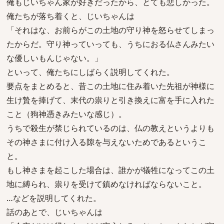
俺もじいちゃん家が好きだったから、とても悲しかった。
俺たちが落ち着くと、じいちゃんは
「それはな、お前らがこの土地の守り神を怒らせてしまっ
たからだ。守り神っていっても、うちにおる仏さんみたい
な優しいもんじゃない。」
といって、俺たちにしばらく説明してくれた。
要点をまとめると、昔この土地に住み着いた先祖が神様に
生け贄を捧げて、末代の祟りと引き換えに富を手に入れた
こと（狗神憑きみたいな感じ）。
うちで殺生が禁じられているのは、仏の教えというよりも
その神さまに付け入る隙を与えないためであるというこ
と。
もし神さまを起こした場合は、誰かが犠牲になってこの土
地に縛られ、祟りを受けて鎮めなければならないこと。
…などを説明してくれた。
話のあとで、じいちゃんは