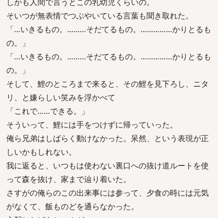
しかも人間で言うとこの乳幼児くらいの。
そいつが無表情でつぶやいている言葉も聞き取れた。
「…いきるもの。………そだてるもの。……………かりとるも
の。」
「…いきるもの。………そだてるもの。……………かりとるも
の。」
そして、鯉のところまで来ると、その鯉を見下ろし、ニタ
リ、と嫌らしい笑みを浮かべて
「これで……できる。」
そういって、鯉には手をつけずに帰っていった。
俺ら兄弟はしばらく動けなかった。呆然、という表現が正
しいかもしれない。
我に返ると、いつもは使わない裏口への抜け道ルートを使
って森を抜け、家まで辿り着いた。
さすがの俺らのこの出来事には参って、夕食の時には元気
がなくて、飯ものどを通らなかった。