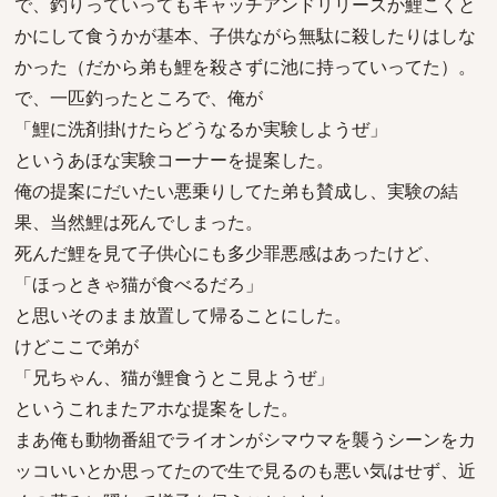
で、釣りっていってもキャッチアンドリリースか鯉こくと
かにして食うかが基本、子供ながら無駄に殺したりはしな
かった（だから弟も鯉を殺さずに池に持っていってた）。
で、一匹釣ったところで、俺が
「鯉に洗剤掛けたらどうなるか実験しようぜ」
というあほな実験コーナーを提案した。
俺の提案にだいたい悪乗りしてた弟も賛成し、実験の結
果、当然鯉は死んでしまった。
死んだ鯉を見て子供心にも多少罪悪感はあったけど、
「ほっときゃ猫が食べるだろ」
と思いそのまま放置して帰ることにした。
けどここで弟が
「兄ちゃん、猫が鯉食うとこ見ようぜ」
というこれまたアホな提案をした。
まあ俺も動物番組でライオンがシマウマを襲うシーンをカ
ッコいいとか思ってたので生で見るのも悪い気はせず、近