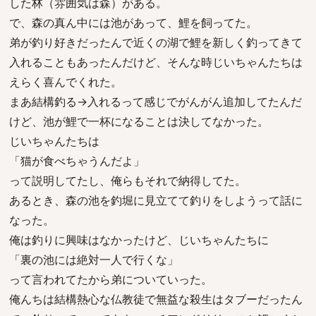
した林（雰囲気は森）がある。
で、森の真ん中には池があって、鯉を飼ってた。
弟が釣り好きだったんで近くの湖で鯉を新しく釣ってきて
入れることもあったんだけど、そんな時じいちゃんたちは
えらく喜んでくれた。
まあ結構釣る→入れるって感じでがんがん追加してたんだ
けど、池が鯉で一杯になることは決してなかった。
じいちゃんたちは
「猫が食べちゃうんだよ」
って説明してたし、俺らもそれで納得してた。
あるとき、森の池を釣堀に見立てて釣りをしようって話に
なった。
俺は釣りに興味はなかったけど、じいちゃんたちに
「裏の池には絶対一人で行くな」
って言われてたから弟についていった。
俺んちは結構熱心な仏教徒で無益な殺生はタブーだったん