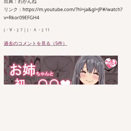
出典：わかんね
リンク：https://m.youtube.com/?hl=ja&gl=JP#/watch?
v=Rkor09EFGH4
(・∀・): 7 | (・Ａ・): 11
過去のコメントを見る（5件）