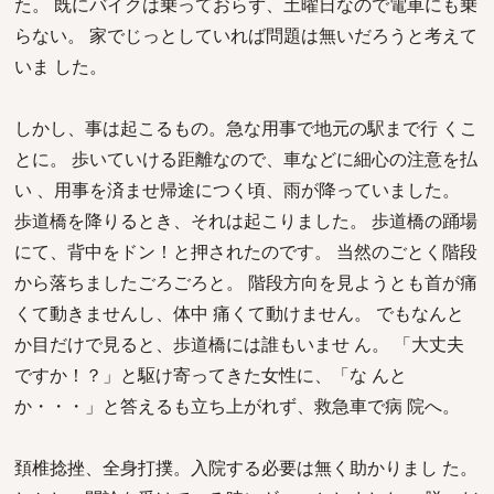
た。 既にバイクは乗っておらず、土曜日なので電車にも乗
らない。 家でじっとしていれば問題は無いだろうと考えて
いま した。
しかし、事は起こるもの。急な用事で地元の駅まで行 くこ
とに。 歩いていける距離なので、車などに細心の注意を払
い 、用事を済ませ帰途につく頃、雨が降っていました。
歩道橋を降りるとき、それは起こりました。 歩道橋の踊場
にて、背中をドン！と押されたのです。 当然のごとく階段
から落ちましたごろごろと。 階段方向を見ようとも首が痛
くて動きませんし、体中 痛くて動けません。 でもなんと
か目だけで見ると、歩道橋には誰もいませ ん。 「大丈夫
ですか！？」と駆け寄ってきた女性に、「な んと
か・・・」と答えるも立ち上がれず、救急車で病 院へ。
頚椎捻挫、全身打撲。入院する必要は無く助かりまし た。