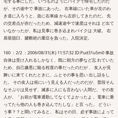
宅する事にした。 いつものようにバイクで帰宅したのだ
が、その途中で 事故にあった。 右車線にいた車が左のわ
き道に入ろうと、急に右車線 から左折してきたのだ。 先
の交差点が赤だったため、減速途中で速度はそれほ ど出て
いなかったが、私は見事に巻き込まれバイクは 大破。 右
肩亜脱臼、腱断絶の重症を負った。入院決定。
160 ：2/2 ：2006/08/31(木) 11:57:32 ID:Pud31u5m0 事故
自体は受け入れるしかなく、既に朝方の夢など忘 れていた
ため、自己嫌悪に陥る程度の事だったのだが 、 友人が見
舞いに来てくれたときに、ふとその事を思い 出し話をし
た。 その友人は俗にいう見える人だったのだが、普段そん
なそぶりは見せず、滅多に人にも言わない人間だ。 その友
人が、「お前が電車通勤してなくてよかったよ 。電車に乗
ってたら他の人も巻き込んでたしな」と言 った。 どうい
う事？？と聞いてみると、 私はその日、必ず事故によって