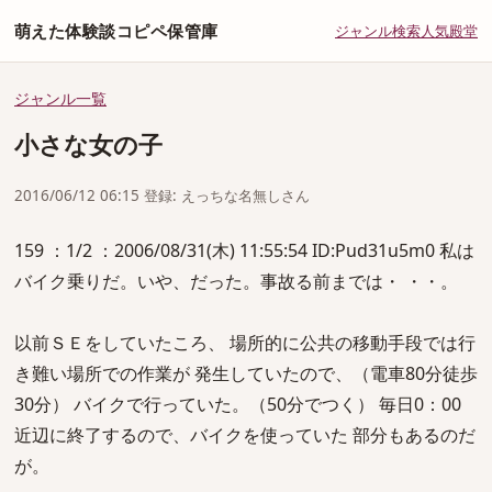
萌えた体験談コピペ保管庫
ジャンル
検索
人気
殿堂
ジャンル一覧
小さな女の子
2016/06/12 06:15 登録: えっちな名無しさん
159 ：1/2 ：2006/08/31(木) 11:55:54 ID:Pud31u5m0 私は
バイク乗りだ。いや、だった。事故る前までは・ ・・。
以前ＳＥをしていたころ、 場所的に公共の移動手段では行
き難い場所での作業が 発生していたので、（電車80分徒歩
30分） バイクで行っていた。（50分でつく） 毎日0：00
近辺に終了するので、バイクを使っていた 部分もあるのだ
が。