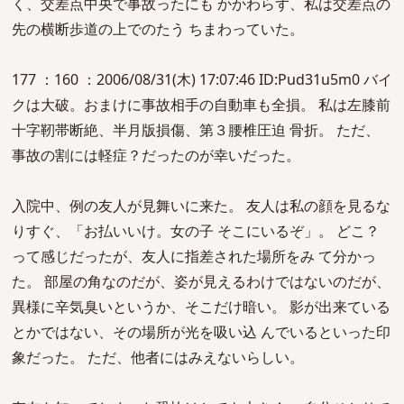
く、交差点中央で事故ったにも かかわらず、私は交差点の
先の横断歩道の上でのたう ちまわっていた。
177 ：160 ：2006/08/31(木) 17:07:46 ID:Pud31u5m0 バイ
クは大破。おまけに事故相手の自動車も全損。 私は左膝前
十字靭帯断絶、半月版損傷、第３腰椎圧迫 骨折。 ただ、
事故の割には軽症？だったのが幸いだった。
入院中、例の友人が見舞いに来た。 友人は私の顔を見るな
りすぐ、「お払いいけ。女の子 そこにいるぞ」。 どこ？
って感じだったが、友人に指差された場所をみ て分かっ
た。 部屋の角なのだが、姿が見えるわけではないのだが、
異様に辛気臭いというか、そこだけ暗い。 影が出来ている
とかではない、その場所が光を吸い込 んでいるといった印
象だった。 ただ、他者にはみえないらしい。