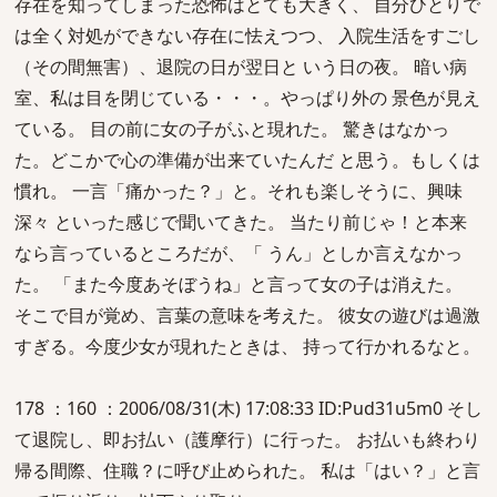
存在を知ってしまった恐怖はとても大きく、 自分ひとりで
は全く対処ができない存在に怯えつつ、 入院生活をすごし
（その間無害）、退院の日が翌日と いう日の夜。 暗い病
室、私は目を閉じている・・・。やっぱり外の 景色が見え
ている。 目の前に女の子がふと現れた。 驚きはなかっ
た。どこかで心の準備が出来ていたんだ と思う。もしくは
慣れ。 一言「痛かった？」と。それも楽しそうに、興味
深々 といった感じで聞いてきた。 当たり前じゃ！と本来
なら言っているところだが、「 うん」としか言えなかっ
た。 「また今度あそぼうね」と言って女の子は消えた。
そこで目が覚め、言葉の意味を考えた。 彼女の遊びは過激
すぎる。今度少女が現れたときは、 持って行かれるなと。
178 ：160 ：2006/08/31(木) 17:08:33 ID:Pud31u5m0 そし
て退院し、即お払い（護摩行）に行った。 お払いも終わり
帰る間際、住職？に呼び止められた。 私は「はい？」と言