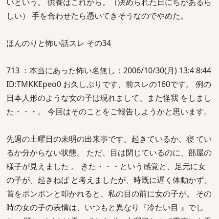
いという。 供養はこれから。（決められた日にちがあるら
しい） 手を合わせたら憑いてきそうなのでやめた。
ほんのりと怖い話スレ その34
713 ：本当にあった怖い名無し：2006/10/30(月) 13:4 8:44
ID:TMKKEpeo0 お久しぶりです、前スレの160です。 例の
日本人形のような女の子は現れまして、また怪我 をしまし
た・・・。 今回はそのことをご報告しようかと思います。
先週の土曜日の未明の出来事です。起きているか、寝 てい
るか分からない状態。 ただ、目は閉じているのに、部屋の
様子が見えました 。 きた・・・という感覚と、足元に女
の子が。起きねば と考えましたが、時既に遅く体動かず。
首をポンポンと叩かれると、私の目の前に女の子が。 その
時の女の子の表情は、いつもと異なり『冷たい目 』でし