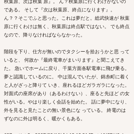
秋葉原、次は秋葉 原』。 ん？秋葉原に行くわけがないの
である。 そして『次は秋葉原、終点になります』。
ん？？そこでふと思った。これは夢だと。総武快速が 秋葉
原に行くわけは無く、秋葉原は終点駅ではない。 でも終点
なので、降りなければならなかった。
階段を下り、仕方が無いのでタクシーを拾おうかと思 って
いると、 何故か『最終電車がまいります』と聞こえてき
た。 急いでホームに戻り、千葉方面各駅電車に飛び乗る。
夢と認識しているのに。 中は混んでいたが、錦糸町に着く
と人がざっと降りて いき、座れるほどガラガラになった。
対面式の座席があり（あるわけない）、座ると先ほど の女
性がいる。やはり楽しく会話を始めた。 話に夢中になり、
外を見ると見たことの無い景色にな っている。 終電のは
ずなのに外は明るく、暖かくもある。