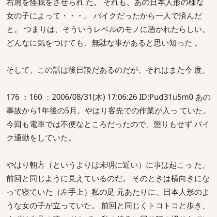
右肩を怪我をさせられ た。 それも、あの日本人形の様な
女の子によって・・・。 バイクだったから一人で済んだ
と。 つまりは、そういうレベルのモノに憑かれたらしい。
どんなに気をつけても、無駄な事があると思い知った 。
そして、この話は後日談だあるのだが、それはまた今 度。
176 ：160 ：2006/08/31(木) 17:06:26 ID:Pud31u5m0 あの
事故から1年後の5月。やはり客先での作業が入っ ていた。
今回も電車では不便なところだったので、懲りもせず バイ
ク通勤をしていた。
やはり朝方（というよりは未明に近い）に事は起こっ た。
前回と同じように見えているのだ。 そのときは横向きにな
って寝ていた（左手上）私の足 元あたりに、日本人形のよ
うな女の子が立っていた。 前回と同じくトコトコと歩き、