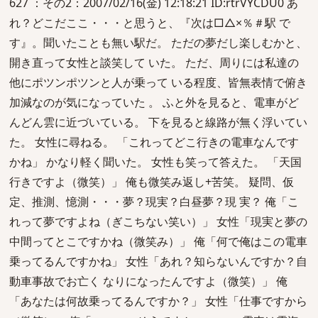
627 ：その2：2007/02/16(金) 12:18:21 ID:rtrVYCDU0 あ
れ？どこだここ・・・と思うと、『次は□△×％＃駅 で
す』。聞いたことも無い駅だ。 ただの夢だし楽しむかと、
開き直って女性と談笑して いた。 ただ、周りには私達の
他にポツンポツンと人が乗って いる程度、皆無表情で俯き
加減なのが気になっていた 。 ふと外を見ると、電車がど
んどん雲に近づいている。 下を見ると線路が無く浮いてい
た。 女性に尋ねる。 「これってどこ行きの電車なんです
かね」 かなり軽く聞いた。 女性も笑って答えた。 「天国
行きですよ（微笑）」 俺も微笑み返し+苦笑。 疑問、仮
定、推測、憶測・・・夢？現実？白昼夢？現 実？ 俺「こ
れって夢ですよね（ぎこちない笑い）」 女性「現実と夢の
中間ってとこですかね（微笑み）」 俺「何で俺はこの電車
乗ってるんですかね」 女性「あれ？知らないんですか？自
動車事故でお亡く なりになったんですよ（微笑）」 俺
「あなたは何故乗ってるんですか？」 女性「仕事ですから