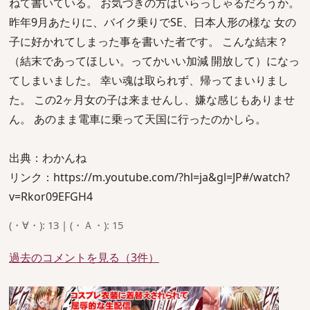
ねて書いている。 お気づきの方はいらっしゃるだろうか。
昨年9月あたりに、バイク乗りでSE、日本人形の様な 女の
子に好かれてしまった事を書いた者です。 こんな結末？
（結末であってほしい。ってかいい加減 開放して）になっ
てしまいました。 幸い魂は取られず、帰ってまいりまし
た。 この2ヶ月女の子は来ませんし、嫌な感じもありませ
ん。 あのまま電車に乗って天国に行ったのかしら。
出典：わかんね
リンク：https://m.youtube.com/?hl=ja&gl=JP#/watch?
v=Rkor09EFGH4
(・∀・): 13 | (・Ａ・): 15
過去のコメントを見る（3件）