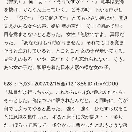
（微笑）」 俺「ぁ・・・そうですか・・・」 電車は雲海
を抜け、ぐんぐん上っていく。 とその時、下から声がし
た。 「○○~」「○○起きて~」 とても小さい声だが、聞き
覚えのある女性の声。婚約 者の声だ。 そこで初めて早く
目を覚まさないとと思った。 女性「無駄ですよ」 真顔だ
った。 「あなたはもう助かりません」 それでも目を覚ま
そうと注力していると、とことこと 女の子が歩いてくる。
見覚えのある、いや、忘れたくても忘れられない。 そう、
あの女の子だ。和服を着た日本人形の様な女の 子。
628 ：その3：2007/02/16(金) 12:18:56 ID:rtrVYCDU0
「駄目だよ行っちゃあ。これからいっぱい遊ぶんだか ら」
ぞっとした。俺はついに殺されたんだと。 と同時に、何が
何でも戻ってやると思った。 強く、強く、ひたすら戻るこ
とに意識を集中した。 すると床下に穴が開き・・・落ち
た。ぽろって感じで 。多分かっこ悪かったと思うような落