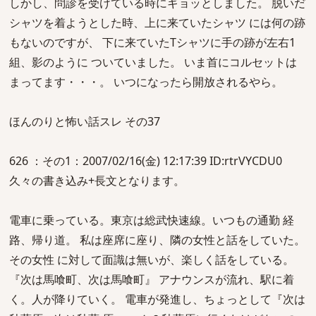
しかし、問診を受けている時にギョッとしました。 脱いだ
シャツを着ようとした時、上に来ていたシャツ には何の跡
もないのですが、 下に来ていたTシャツに手の跡が左右1
組、影のように ついていました。 いま首にコルセットは
まってます・・・。 いつになったら開放されるやら。
ほんのりと怖い話スレ その37
626 ：その1：2007/02/16(金) 12:17:39 ID:rtrVYCDU0
久々の書き込み+長文となります。
電車に乗っている。東京は総武快速線。いつもの通勤 経
路、帰り道。 私は座席に座り、隣の女性と話をしていた。
その女性 に対して面識は無いが、楽しく話をしている。
『次は馬喰町、次は馬喰町』 アナウンスが流れ、駅に着
く。人が降りていく。 電車が発進し、ちょっとして『次は