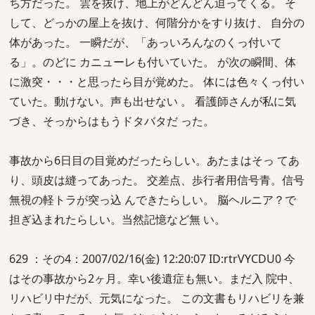
ち方だった。 雲を抜け、地上がどんどん迫ってくる。 そ
して、どっかの屋上を抜け、何階分かをすり抜け、 自分の
体があった。 一瞬だが、「あっいろんなのくっ付いて
る」。のどに カニューレも付いていた。 が次の瞬間、体
に激突・・・と思ったら目が覚めた。 体には色々くっ付い
ていた。動けない。声も出せない 。 看護師さんが私に気
づき、そっからはもうドタバタだ った。
事故から6日目の目覚めだったらしい。あたまはそっ てあ
り、頭皮は縫ってあった。 交差点、歩行者用信号青。信号
無視の軽トラが突っ込 んできたらしい。 脳ヘルニア？で
担ぎ込まれたらしい。当然記憶など無 い。
629 ：その4：2007/02/16(金) 12:20:07 ID:rtrVYCDU0 今
はその事故から2ヶ月。幸い後遺症も無い。まだ入 院中、
リハビリ中だが、元気になった。 この文書もリハビリを兼