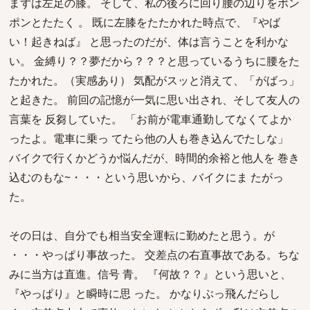
まずは左足の膝。 そして、私の後ろに回り腰の辺りをポン
ポンとたたく 。 既に左膝をたたかれた時点で、『やば
い！起きねば』 と思ったのだが、体は言うことを利かな
い。 金縛り？？夢だから？？？と思っているうちに腰をた
たかれた。（実感あり） 気配がスッと消えて、「がばっ」
と起きた。 前回の記憶が一気に思い出され、そして友人の
言葉を 反芻していた。 「お前が電車通勤してなくてよか
ったよ。電車に乗っ てたら他の人も巻き込んでたしな」
バイクで行くかどうか悩んだが、時間的余裕と他人を 巻き
込むのもな~・・・という思いから、バイクにま たがっ
た。
その日は、自分でも相当安全運転に勤めたと思う。が
・・・やっぱり事故った。 交差点の右直事故である。ちな
みに当方は直進。信号 青。 『何故？？』という思いと、
『やっぱり』と瞬時に思 った。 かなりぶっ飛んだらし