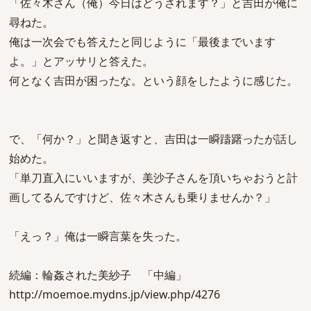
「佐々木さん（俺）今日はどうされます？」と吉田が俺に
尋ねた。
俺は一次会でも答えたと同じように「最後までいます
よ。」とアッサリと答えた。
何となく吉田が困ったな。という顔をしたように感じた。
で、「何か？」と聞き返すと、吉田は一瞬躊躇ったが話し
始めた。
「単刀直入にいいますが、美沙子さんを頂いちゃおうと計
画してるんですけど、佐々木さんも乗りませんか？」
「えっ？」俺は一瞬言葉を失った。
続編：輪姦された美紗子 「中編」
http://moemoe.mydns.jp/view.php/4276