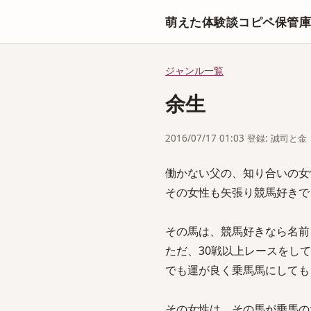
萌えた体験談コピペ保管
ジャンル一覧
余生
2016/07/17 01:03 登録: 誠司と金
働かない父の、知り合いの女
その女性も矢張り競馬好きで
その馬は、競馬好きなら名前
ただ、30戦以上レースをし
でも運が良く乗馬馬にしても
その女性は、その馬が乗馬の