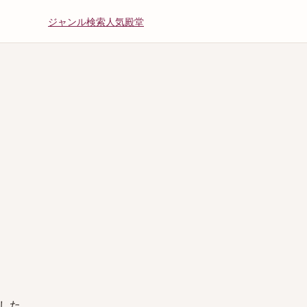
ジャンル
検索
人気
殿堂
した。