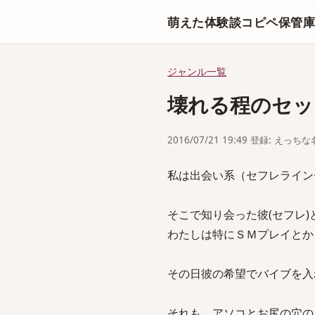
萌えた体験談コピペ保管
ジャンル一覧
壊れる程のセッ
2016/07/21 19:49 登録: えっ
私は出会い系（セフレライン
そこで知り会った彼(セフレ)
わたしは特にＳＭプレイとか
その日彼の希望でバイブを入
それも、アソコとお尻の穴の