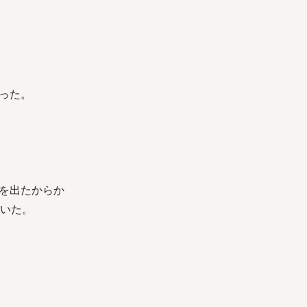
った。
を出たからか
ていた。