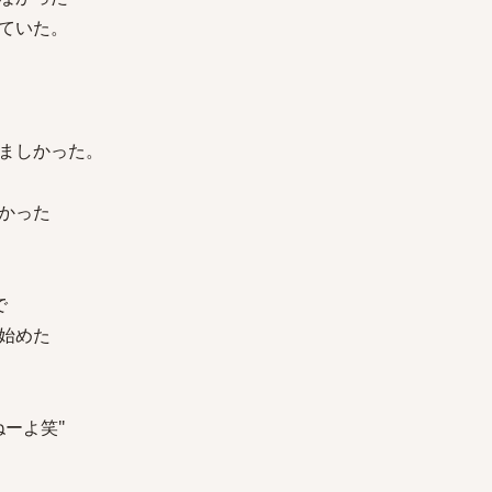
ていた。
ましかった。
かった
で
始めた
ーよ笑"