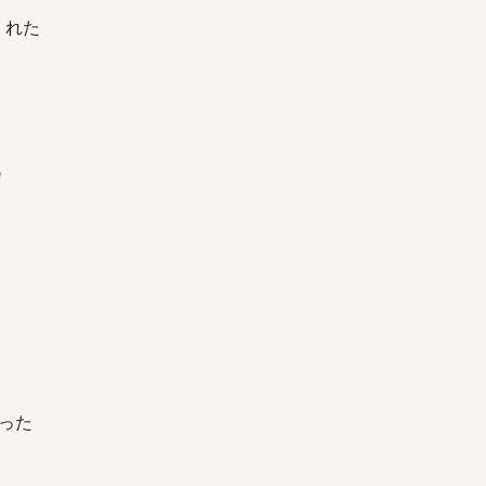
くれた
"
った