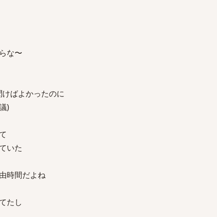
らな〜
で聞けばよかったのに
議)
て
ていた
由時間だよね
てたし