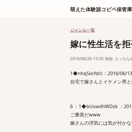
萌えた体験談コピペ保管
ジャンル一覧
嫁に性生活を拒
2016/08/20 15:35 登録: えっ
1◆nhq5ioYd/c：2016/06
自宅で嫁さんとイケメン男と
6 ：1◆bUswdhWDzk ：20
ご褒美だwww
嫁さんの浮気には気が付かな