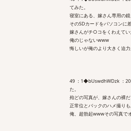
てみた。
寝室にある、嫁さん専用の鏡
そのSDカードをパソコンに
嫁さんがチ○コをくわえてい
俺のじゃないwww
悔しいが俺のより大きく迫力
49 ：1◆bUswdhWDzk ：2
た。
殆どの写真が、嫁さんの裸だ
正常位とバックのハメ撮りも
俺、超勃起wwwその写真で