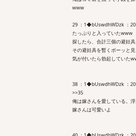
www
29 ：1◆bUswdhWDzk ：2
たっぷりと入っていたwww
探したら、合計三個の避妊具
その避妊具を暫くボーッと見
気が付いたら勃起していたw
38 ：1◆bUswdhWDzk ：2016/
>>35
俺は嫁さんを愛している。浮
嫁さんは可愛いよ
40 ：1◆bUswdhWDzk ：2