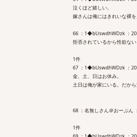
泣くほど嬉しい。
嫁さんは俺にはきれいな裸を
66 ：1◆bUswdhWDzk ：2016/
拒否されているから性欲ない
1件
67 ：1◆bUswdhWDzk ：20
金、土、日はお休み。
土日は俺が家にいる。だから
68 ：名無しさん＠おーぷん ：201
1件
69 ：1◆bUswdhWDzk ：2016/