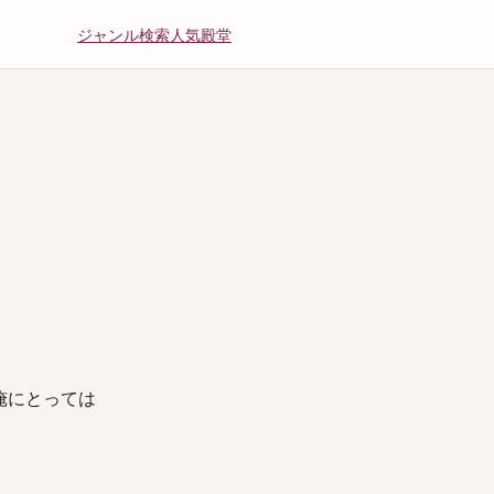
ジャンル
検索
人気
殿堂
のある俺にとっては