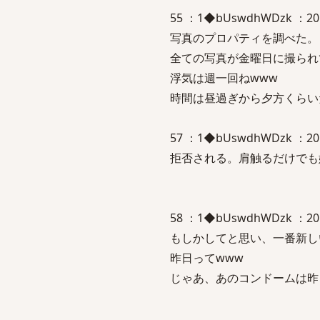
55 ：1◆bUswdhWDzk ：2
写真のプロパティを調べた。
全ての写真が金曜日に撮られ
浮気は週一回ねwww
時間は昼過ぎから夕方くらい
57 ：1◆bUswdhWDzk ：2016/
拒否される。肩触るだけでも
58 ：1◆bUswdhWDzk ：201
もしかしてと思い、一番新し
昨日ってwww
じゃあ、あのコンドームは昨