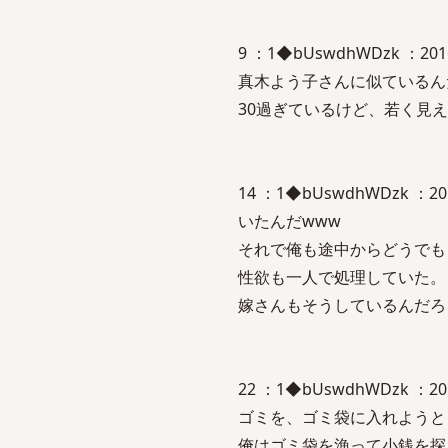
9 ：1◆bUswdhWDzk ：20
真木よう子さんに似ているん
30過ぎているけど、若く見え
14 ：1◆bUswdhWDzk ：2
いたんだwww
それで俺も途中からどうでも
性欲も一人で処理していた。
嫁さんもそうしているんだろ
22 ：1◆bUswdhWDzk ：2
ゴミを、ゴミ袋に入れようと
俺はゴミ袋を漁って小銭を探