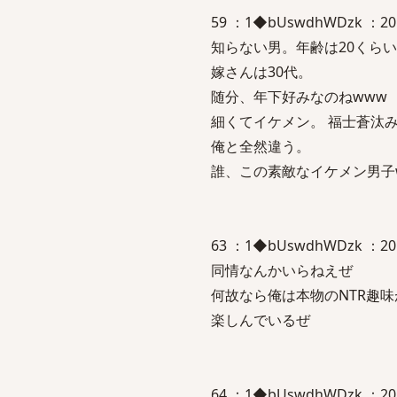
59 ：1◆bUswdhWDzk ：2
知らない男。年齢は20くら
嫁さんは30代。
随分、年下好みなのねwww
細くてイケメン。 福士蒼汰
俺と全然違う。
誰、この素敵なイケメン男子
63 ：1◆bUswdhWDzk ：2016/
同情なんかいらねえぜ
何故なら俺は本物のNTR趣
楽しんでいるぜ
64 ：1◆bUswdhWDzk ：2016/