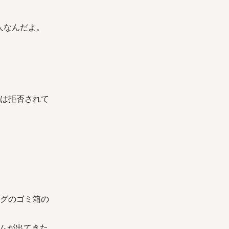
さん美人なんだよ。
さんには拒否されて
リビングのゴミ箱の
ムが出てきた