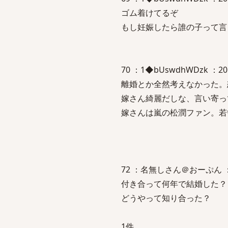
ゴム着けてるぞ
もし妊娠したら誰の子って言
70 ：1◆bUswdhWDzk ：2
離婚とか全然考えなかった。
嫁さん綺麗だしな、言い寄っ
嫁さんは嵐の松潤ファン。若
72 ：名無しさん＠おーぷん ：201
付き合って何年で結婚した？
どうやって知り合った？
1件