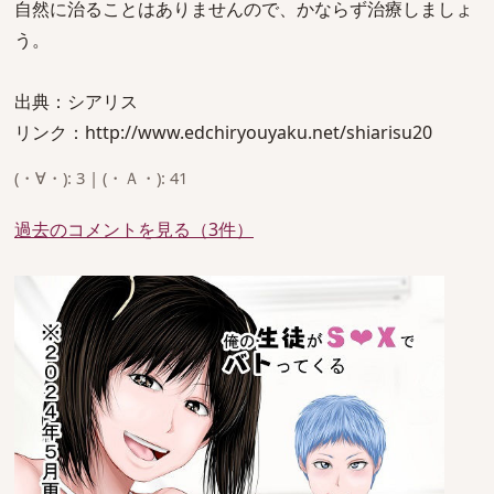
自然に治ることはありませんので、かならず治療しましょ
う。
出典：シアリス
リンク：http://www.edchiryouyaku.net/shiarisu20
(・∀・): 3 | (・Ａ・): 41
過去のコメントを見る（3件）