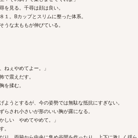
尋を見る。千尋は顔は良い。
８１。Bカップとスリムに整った体系。
そうな太ももが伸びている。
、ねぇやめてよー。」
怖で震えだす。
胸を揉む。
げようとするが、今の姿勢では無駄な抵抗にすぎない。
ずらされ小さいが形のいい胸が露になる。
かしい やめてやめて。」
す。
だり、両脇から中央に集め谷間を作ったり、上下に激しく揺ら