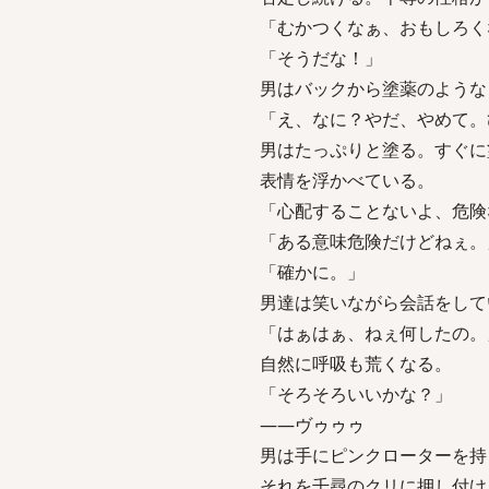
「むかつくなぁ、おもしろく
「そうだな！」
男はバックから塗薬のような
「え、なに？やだ、やめて。
男はたっぷりと塗る。すぐに
表情を浮かべている。
「心配することないよ、危険
「ある意味危険だけどねぇ。
「確かに。」
男達は笑いながら会話をして
「はぁはぁ、ねぇ何したの。
自然に呼吸も荒くなる。
「そろそろいいかな？」
――ヴゥゥゥ
男は手にピンクローターを持
それを千尋のクリに押し付け