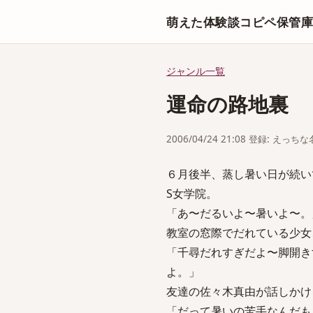
萌えた体験談コピペ保管
ジャンル一覧
運命の路地裏
2006/04/24 21:08 登録: えっ
６月後半、蒸し暑い日が続い
S女学院。
「あ〜だるいよ〜暑いよ〜。
教室の窓際でだれている少女
「千尋だれすぎだよ〜脚開き
よ。」
友達の佐々木真由が話しかけ
「だって暑いの苦手なんだも