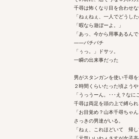
千尋は怖くなり目を合わせな
「ねぇねぇ、一人でどうした
「暇なら遊ぼーよ。」
「あっ、今から用事あるんで、
――バチバチ
「ぅっ。」ドサッ。
一瞬の出来事だった
男がスタンガンを使い千尋を
２時間くらいたった頃ようや
「うっうーん。･･･え？なに
千尋は両足を頭の上で縛られ
「お目覚め？山本千尋ちゃん
さっきの男達がいる。
「ねぇ、これほどいて 帰し
「元気いいねぇさすが女子高