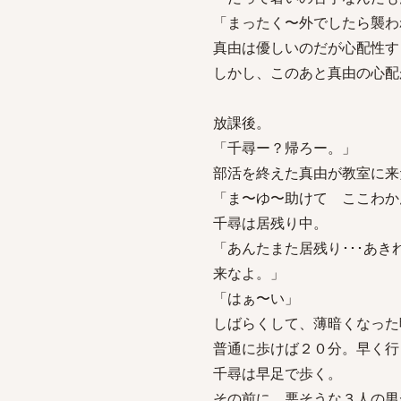
「まったく〜外でしたら襲わ
真由は優しいのだが心配性す
しかし、このあと真由の心配
放課後。
「千尋ー？帰ろー。」
部活を終えた真由が教室に来
「ま〜ゆ〜助けて ここわか
千尋は居残り中。
「あんたまた居残り･･･あ
来なよ。」
「はぁ〜い」
しばらくして、薄暗くなった
普通に歩けば２０分。早く行
千尋は早足で歩く。
その前に、悪そうな３人の男