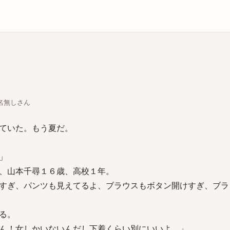
庫
ちな名無しさん
ていた。もう夏だ。
」
、山本千尋１６歳、高校１年。
すぎ、パンツも見えてるよ、ブラウスもボタン開けすぎ、ブラ
る。
ん！女しかいないんだし下着くらい別にいいよ。」