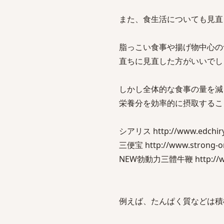
また、食生活についても見直
脂っこい食事や揚げ物中心の
直ちに見直した方がいいでし
しかし全体的な食事の量を減
栄養分を効率的に摂取するこ
シアリス http://www.edchiryo
三便宝 http://www.strong-one
NEW勃動力三體牛鞭 http://www.s
例えば、たんぱく質などは積