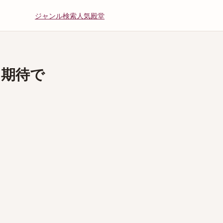
ジャンル
検索
人気
殿堂
も期待で