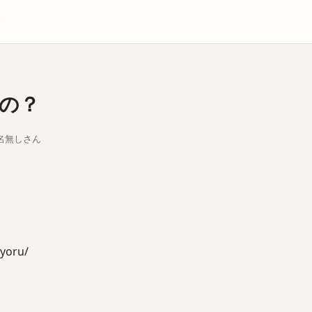
庫
の？
ちな名無しさん
yoru/