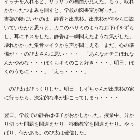
イッチを入れると、ザラザラの画面が見えた。もう、取れ
かかったつまみを回すと、学校の図書室が写った。
書架の陰にいたのは、静香と出来杉。出来杉が何やら口説
いていたかと思うと、カニのハサミのようなお下げをずら
し、耳にキスをした。静香は一瞬悶えたような気がした。
壊れかかった集音マイクから声が聞こえる「まだ、心の準
備が・・のび太さんに悪い・・・」「あんなオチこぼれな
んかやめな・・・ぼくもキミのこと好き・・・、明日、ぼ
くのうちに・・・」「えっ・・・・」
のび太はびっくりした。明日、しずちゃんが出来杉の家
に行ったら、決定的な事が起こってしまう・・・・
翌日、学校での静香は様子がおかしかった。授業中、分か
り切った問題を間違えたり、移動教室を間違えたり。やっ
ぱり、何かある。のび太は確信した。