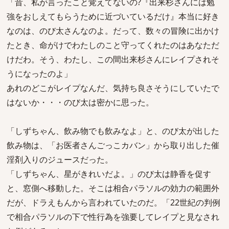
「昔、私が言ったこと覚えてないの?『出来杉さんには勉
強をおしえてもらうために近づいているだけ』本当に好き
なのは、のび太さんなのよ。だって、数々の冒険に出かけ
たとき、命がけでわたしのこと守ってくれたのはあなただ
けだわ。そう、わたし、この間出来杉さんにレイプされそ
うになったのよ」
あれのどこがレイプなんだ、気持ち良さそうにしていたで
はないか・・・のび太は密かに思った。
「しずちゃん、飲み物でも飲みなよ」と、のび太が出した
飲み物は、「お医者さんごっこカバン」から取り出した催
淫剤入りのジュースだった。
「しずちゃん、星がきれいだよ。」のび太は静香を促す
と、窓側へ移動した。そこは相合パラソルの効力の範囲外
だが、ドラえもんから言われていたのだ。「22世紀の判例
で相合パラソルの下で性行為を強要してレイプと見なされ