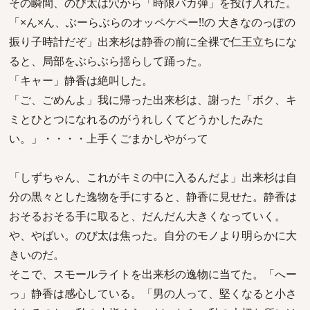
その瞬間、のび太は穴から「時限バカ弾」を投げ入れた。
「×ん×ん、ぶーらぶらのオッペケペー!!の 大きなのっぽの
振り子時計だぞ」出来杉は静香の前に全裸で仁王立ちにな
ると、局部をぶらぶら揺らして踊った。
「キャー」静香は絶叫した。
「ご、ごめんよ」我に帰った出来杉は、謝った「ボク、キ
ミとひとつになれるのがうれしくてどうかしたみた
い。」・・・・上手くごまかしやがって
「しずちゃん、これがキミの中に入るんだよ」出来杉は自
分の黒々とした逸物を手にすると、静香に見せた。静香は
おそるおそる手に取ると、だんだん大きくなっていく。
や、やばい。のび太は焦った。自分のモノより明らかに大
きいのだ。
そこで、スモールライトを出来杉の逸物に当てた。「へー
っ」静香は感心している。「男の人って、堅くなると小さ