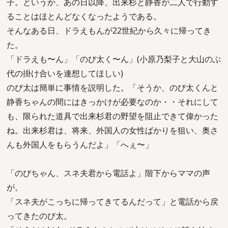
子。というか、あの日以降、出来杉と静香が二人で行動す
ることはほとんどなくなったようである。
そんなある日、ドラえもんが22世紀から久々に帰ってき
た。
「ドラえも〜ん」「のび太く〜ん」(小原乃梨子と大山のぶ
代の掛け合いを連想してほしい)
のび太は簡単に事情を説明した。「そうか、のび太くんと
静香ちゃんの間にはきっかけが必要なのか・・それにして
も、限られた道具で出来杉君の野望を阻止できて偉かった
ね。出来杉君は、将来、外国人の女性ばかりを狙い、奥さ
んも外国人をもらうんだよ」「へぇ〜」
「のびちゃん、スネ夫君から電話よ」階下からママの声
が。
「スネ夫がこっちに帰ってきてるんだって」と電話から戻
ってきたのび太。