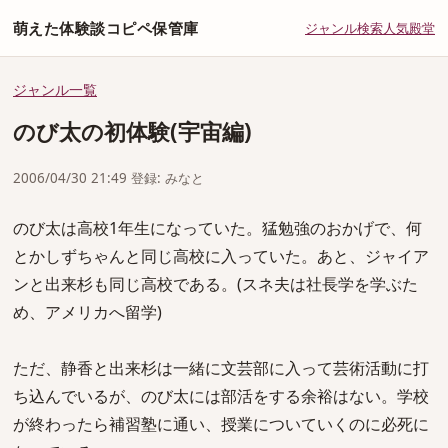
萌えた体験談コピペ保管庫
ジャンル
検索
人気
殿堂
ジャンル一覧
のび太の初体験(宇宙編)
2006/04/30 21:49 登録: みなと
のび太は高校1年生になっていた。猛勉強のおかげで、何
とかしずちゃんと同じ高校に入っていた。あと、ジャイア
ンと出来杉も同じ高校である。(スネ夫は社長学を学ぶた
め、アメリカへ留学)
ただ、静香と出来杉は一緒に文芸部に入って芸術活動に打
ち込んでいるが、のび太には部活をする余裕はない。学校
が終わったら補習塾に通い、授業についていくのに必死に