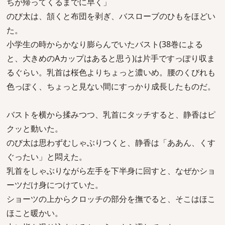
ちが帰ってくるまでに早く」
のび太は、頷くと布団を剥ぎ、バスローブのひもをほどい
た。
小学生の時からかなり膨らんでいたバスト(38巻による
と、大きめのAカップはあると思う)は片手ですっぽり収ま
るぐらい。乳首は桜色よりちょっと濃いめ。腰のくびれも
色っぽく、ちょっと見ない間にすっかり成長したものだ。
バストを横から揉みつつ、乳首にタッチすると、静香はピ
クッと動いた。
のび太は思わずむしゃぶりつくと、静香は「ああん、くす
ぐったい」と悶えた。
乳首をしゃぶりながら左手を下半身に回すと、なぜかショ
ーツだけ身につけていた。
ショーツの上からクロッチの部分を撫でると、そこはほこ
ほこと暖かい。