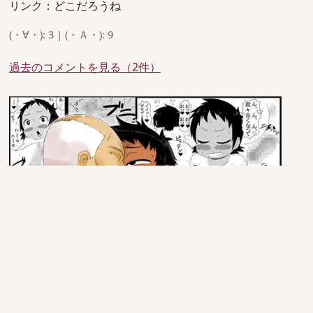
リンク：どこだろうね
(・∀・): 3 | (・Ａ・): 9
過去のコメントを見る（2件）