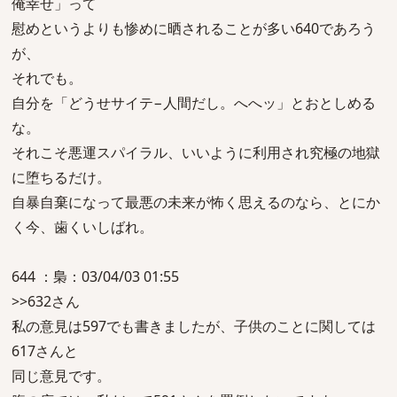
俺幸せ」って
慰めというよりも惨めに晒されることが多い640であろう
が、
それでも。
自分を「どうせサイテ−人間だし。へへッ」とおとしめる
な。
それこそ悪運スパイラル、いいように利用され究極の地獄
に堕ちるだけ。
自暴自棄になって最悪の未来が怖く思えるのなら、とにか
く今、歯くいしばれ。
644 ：梟：03/04/03 01:55
>>632さん
私の意見は597でも書きましたが、子供のことに関しては
617さんと
同じ意見です。