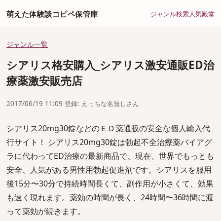
萌えた体験談コピペ保管庫
ジャンル
検索
人気
殿堂
ジャンル一覧
シアリス格安購入_シアリス激安通販ED治
療薬激安販売店
2017/06/19 11:09 登録: えっちな名無しさん
シアリス20mg30錠などのＥＤ薬通販の安全な個人輸入代
行サイト！ シアリス20mg30錠は勃起不全治療薬バイアグ
ラに代わってED治療の最新商品で、現在、世界でもっとも
安全、人気がある男性用勃起促進剤です。シアリスを服用
後15分〜30分で持続時間長くて、副作用が小さくて、効果
も速く現れます。薬効の時間が長く、24時間〜36時間に渡
って薬効が続きます。