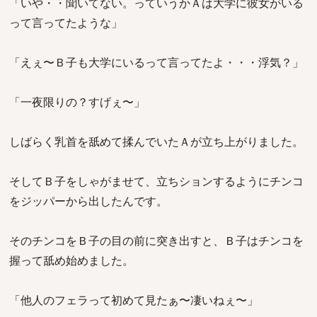
「いや・・聞いてない。っていうかＡは大学に彼女がいる
って言ってたような」
「えぇ〜Ｂ子も大学にいるって言ってたよ・・・浮気？」
「一夜限りの？すげぇ〜」
しばらく乳首を舐めて揉んでいたＡが立ち上がりました。
そしてＢ子をしゃがませて、立ちションするようにチンコ
をジッパーから出したんです。
そのチンコをＢ子の目の前に突き出すと、Ｂ子はチンコを
握って舐め始めました。
「他人のフェラって初めて見たぁ〜凄いねぇ〜」