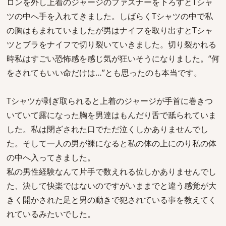
ロンを外し上着のジャージのファスナーを下ろすとTシャ
ツの中へ手を入れてきました。しばらくTシャツの中で私
の胸はもまれていましたが男はナイフを取り出すとTシャ
ツとブラをナイフで切り裂いていきました。切り裂かれる
時私はすごい恐怖感を感じ気が狂いそうになりました。“何
をされてもいい命だけは…”とも思ったのも本当です。
Tシャツが剥ぎ取られると上着のジャージが手首に巻きつ
いていて露になった胸を男達はもんだり舌で舐られていま
した。私は閉ざされた口でただ泣くしかありませんでし
た。そして一人の男が裸になると私の体の上にのり私の体
の中へ入ってきました。
私の男性経験なんて片手で数えれる位しかありませんでし
た、決して快楽ではないのですがいままでと違う感覚が大
きく開かされた足と男の動きで犯されている事を教えてく
れているみたいでした。