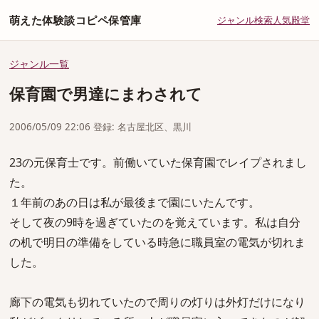
萌えた体験談コピペ保管庫
ジャンル
検索
人気
殿堂
ジャンル一覧
保育園で男達にまわされて
2006/05/09 22:06 登録: 名古屋北区、黒川
23の元保育士です。前働いていた保育園でレイプされまし
た。
１年前のあの日は私が最後まで園にいたんです。
そして夜の9時を過ぎていたのを覚えています。私は自分
の机で明日の準備をしている時急に職員室の電気が切れま
した。
廊下の電気も切れていたので周りの灯りは外灯だけになり