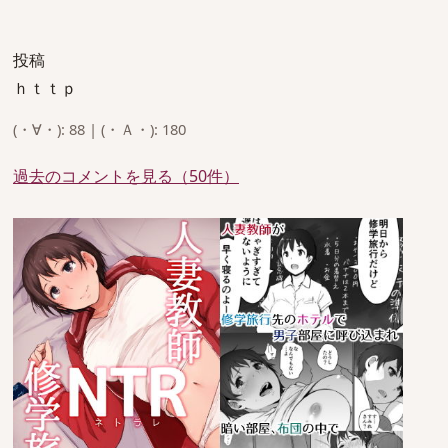
投稿
ｈｔｔｐ
(・∀・): 88 | (・Ａ・): 180
過去のコメントを見る（50件）