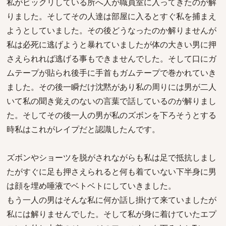
私がビックリしている所へ人が職員室に入ってきたのが解
りました。そしてその人達は部屋に入るとすぐ私を捕まえ
ようとしていました。その後どうなったのか解りませんが
私は必死に逃げようと暴れていましたが体の大きい男に押
さえられれば逃げる事もできませんでした。そして口にガ
ムテープが貼られ後手に手首もガムテープで巻かれていき
ました。その後一瞬だけ沈黙があり私の周りには男が二人
いて私の聞き覚えのないの言葉で話しているのが解りまし
た。そしてその後一人の男が私のズボンを下ろそうとする
時私はこれがレイプだと認識したんです。
ズボンやショーツを脱がされながらも私は足で抵抗しまし
たがすぐに足も押さえられると何も着ていない下半身に男
は顔を埋め唾液でベトベトにしていきました。
もう一人の男はそんな私に何か話し掛けて来ていましたが
私には解りませんでした。そして私が身に着けていたエプ