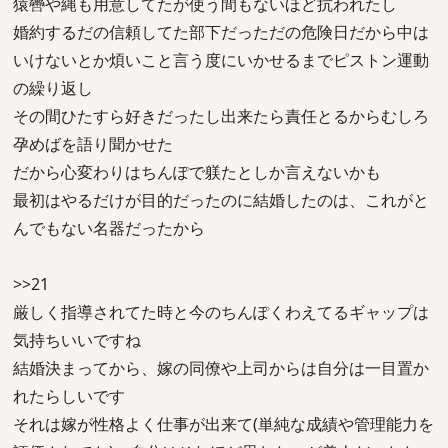
猿轡や縄も用意してたが使う間もないほど抗われたし
婚約するだの信頼してた部下だっただの危険日だから中は
いけないとか煩いこと言う度にいかせるまでピストン運動
の繰り返し
その間ひたすら好きだったし出来たら責任とるからむしろ
孕めばを語り聞かせた
だから心変わりはちんぽで躾たとしか言えないかも
最初はやるだけが目的だったのに結婚したのは、これがと
んでもない名器だったから
>>21
厳しく指導されてた時と今のちんぽくわえてるギャップは
気持ちいいですね
結婚決まってから、嫁の同僚や上司からは自分は一目置か
れたらしいです
それは嫁が性格よく仕事が出来て(単純な成績や管理能力を