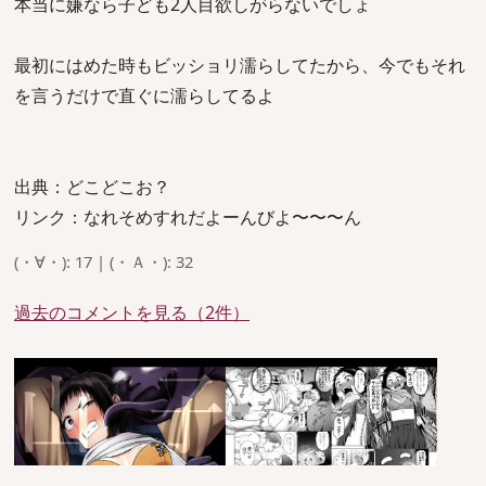
本当に嫌なら子ども2人目欲しがらないでしょ
最初にはめた時もビッショリ濡らしてたから、今でもそれ
を言うだけで直ぐに濡らしてるよ
出典：どこどこお？
リンク：なれそめすれだよーんびよ〜〜〜ん
(・∀・): 17 | (・Ａ・): 32
過去のコメントを見る（2件）