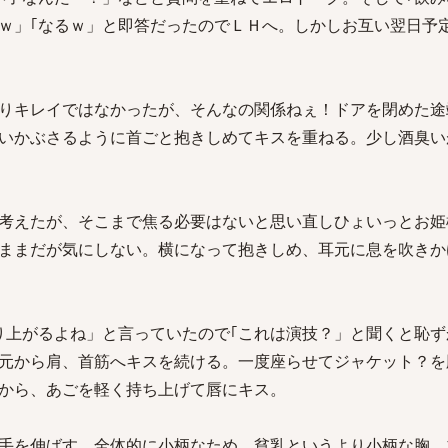
ｗ」｢なるｗ」と即答だったのでＬＨへ。しかしお互い翌日予
りキレイではなかったが、そんなの関係ねぇ！ドアを閉めた途
いかぶさるように首ごと抱きしめてキスを重ねる。少し酒臭い
考えたが、そこまで焦る必要はないと思い直しひょいっとお姫
ままだが気にしない。横になって抱きしめ、耳元に息を吹きか
り上がるよね」と言っていたので｢これは演技？」と聞くと恥ず
元から肩、首筋へキスを続ける。一度座らせてジャケット？を
から、あごを軽く持ち上げて唇にキス。
手を伸ばす。全体的に小柄なため、貧乳というより小柄な胸。