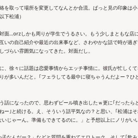
絡を取って場所を変更してなんとか合流。ぱっと見の印象は小
以下松浦）
対面…orzしかも周りが学生でうるさい。もう少しまともな店
互いの自己紹介や最近の出来事など、さわやかな話で時が過ぎ
しづらい雰囲気になってきた。対面だし。
に、徐々に話題は恋愛事情からエッチ事情に。彼氏が忙しくて
りが多いんだと。｢フェラしてる最中に寝ちゃうんだよー？ひど
う話になったので、思わずビール噴き出したｗ更に｢だったら
ねー｣と続ける。え、そういう話平気なの？と思い、｢松浦はそ
ないじゃーん。準備もできてるのに。」と予想以上にノリがい
い子なんだー？」などと質問を重ねてエロトーク。そして｢飲み