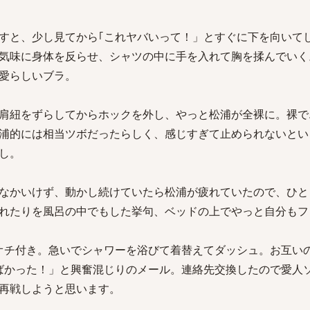
すと、少し見てから｢これヤバいって！」とすぐに下を向いて
気味に身体を反らせ、シャツの中に手を入れて胸を揉んでいく
愛らしいブラ。
肩紐をずらしてからホックを外し、やっと松浦が全裸に。裸で
浦的には相当ツボだったらしく、感じすぎて止められないとい
し。
なかいけず、動かし続けていたら松浦が疲れていたので、ひと
れたりを風呂の中でもした挙句、ベッドの上でやっと自分もフ
オチ付き。急いでシャワーを浴びて着替えてダッシュ。お互い
ばかった！」と興奮混じりのメール。連絡先交換したので愛人
再戦しようと思います。