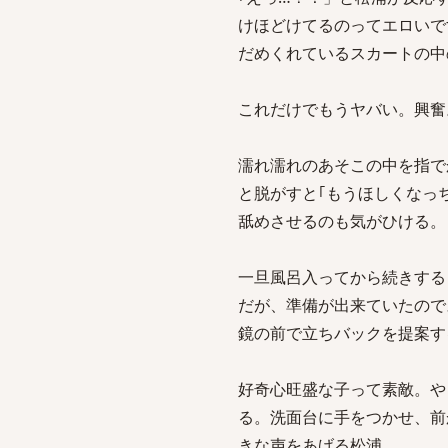
けほどけてるのってエロいで
だめくれているスカートの中
これだけでもうヤバい。興奮
濡れ濡れのあそこの中を指で
と脱がすと｢もうほしくなっ
舐めさせるのも気がひける。
一旦風呂入ってから続きする
だが、準備が出来ていたので
鏡の前で立ちバックを提案す
好奇心旺盛な子って素敵。や
る。洗面台に手をつかせ、前
きな声をあげる松浦。