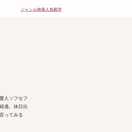
ジャンル
検索
人気
殿堂
愛人ソフセフ
経過。休日出
言ってみる