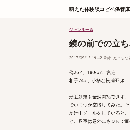
萌えた体験談コピペ保管
ジャンル一覧
鏡の前での立ち
2017/09/15 19:42 登録: えっ
俺26♂、180/67、宮迫
相手24♀、小柄な松浦亜弥
最近新規も全然開拓できず、
でいくつか空爆してみた。そ
かけ中メールをしていると、
と、返事は意外にもＯＫで面