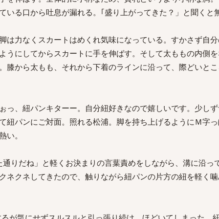
ている口から吐息が漏れる。｢盛り上がってきた？」と聞くと
脚は力なくスカートはめくれ気味になっている。すかさず自分
ようにしてからスカートに手を伸ばす。そして太ももの内側を
。膝から太もも、それから下着のラインに沿って、際どいとこ
ぉっ、紐パンキターー。自分紐好きなので嬉しいです。少しず
て紐パンにご対面。照れる松浦。脚を持ち上げるようにＭ字っ
熱い。
た通りだね」と軽くお決まりの言葉責めをしながら、溝に沿っ
クネクネしてきたので、触りながら紐パンの片方の紐を軽く噛
するが気にせずスルスルと引っ張り続け、ほどいてしまった。