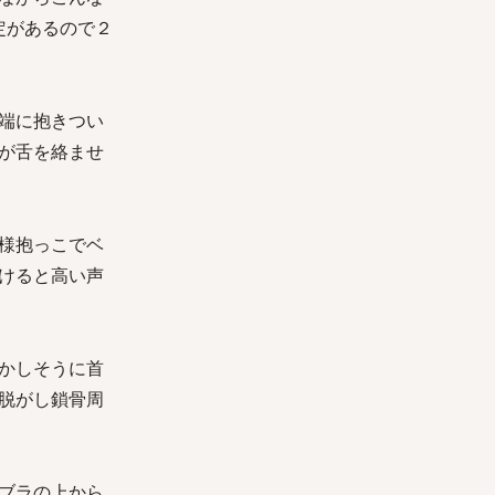
定があるので２
端に抱きつい
が舌を絡ませ
様抱っこでベ
けると高い声
かしそうに首
脱がし鎖骨周
ブラの上から