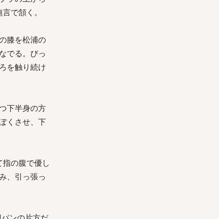
無言で頷く。
の膝を松浦の
なでる。びっ
ろを触り続け
つ下半身の方
ぽくさせ、下
て指の腹で優し
み、引っ張っ
紐パンの片方だ