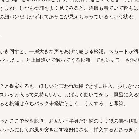
すよね。しかも松浦をよく見てみると、洋服も着ていて靴もは
の紐パンだけがずれてあそこが見えちゃっているという状況。
。
かき回すと、一層大きな声をあげて感じる松浦。スカートが汚
ちゃった…」と上目遣いで触ってくる松浦。でもシャワーも浴
？と提案するも、ほしいと言われ我慢できず…挿入。少しきつ
スルッと入って気持ちいい。しばらく動いてから、風呂に入る
ると松浦は立ちバック未経験らしく、うんする！と即答。
っとここで靴を脱ぎ、お互い下半身だけ裸のまま鏡の前へ移動
かがみにしてお尻を突き出す格好にさせ、挿入するとさっきよ