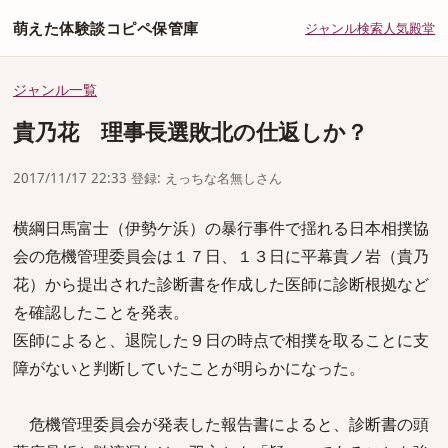
萌えた体験談コピペ保管庫
ジャンル
検索
人気
殿堂
ジャンル一覧
貴乃花 理事長選敗北の仕返しか？
2017/11/17 22:33 登録: えっちな名無しさん
横綱日馬富士（伊勢ケ浜）の暴行事件で揺れる日本相撲協
会の危機管理委員会は１７日、１３日に平幕貴ノ岩（貴乃
花）から提出された診断書を作成した医師に診断根拠など
を確認したことを発表。
医師によると、退院した９日の時点で相撲を取ることに支
障がないと判断していたことが明らかになった。
危機管理委員会が発表した報告書によると、診断書の頭