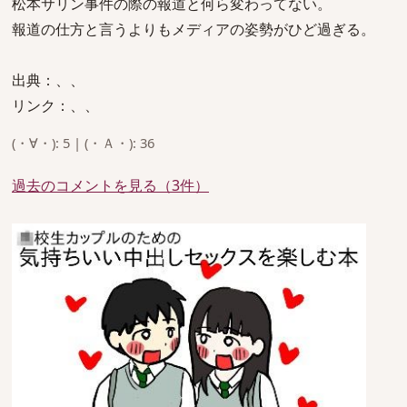
松本サリン事件の際の報道と何ら変わってない。
報道の仕方と言うよりもメディアの姿勢がひど過ぎる。
出典：、、
リンク：、、
(・∀・): 5 | (・Ａ・): 36
過去のコメントを見る（3件）