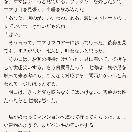
を、ママはジーっと見ている。ブラジャーを外した所で、
ママは目を見張り、生唾を飲み込んだ。
「あなた。胸の形、いいわね。ああ、髪はストレートのま
までいいわ。きれいだものね」
「はい」
そう言って、ママはフロアーに歩いて行った。後姿を見
ても、すきがない。七海は、叶わないと思った。
その日は、お客の接待だけだった。席に着いて、挨拶を
して愛想笑いする。もう何度目だろう。七海は、胸や足を
触って来る客にも、なんなく対応する。関西弁がいいと言
われて、少しほっとする。
明日は、きっと客を取らなくてはいけない。普通の女性
だったらと七海は思った。
店が終わってマンションへ連れて行ってもらった。新し
い建物のようで、まだペンキの匂いがする。