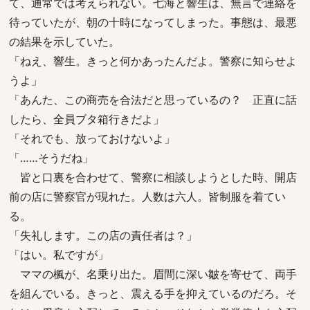
て、通常では考えられない。七海と響生は、無言で連絡を
待っていたが、朝の十時になってしまった。事態は、最悪
の結果を示していた。
「ねえ、響生。きっと何かあったんだよ。警察に知らせよ
うよ」
「あんた、この商売を合法だと思っているの？ 正直に話
したら、全員ブタ箱行きだよ」
「それでも、放っておけないよ」
「……そうだね」
皆と口裏を合わせて、警察に相談しようとした時、開店
前の店に警察官が現れた。人数は六人。皆制服を着てい
る。
「失礼します。この店の責任者は？」
「はい。私ですが」
ママの楓が、名乗り出た。眉間に深い皺を寄せて、両手
を組んでいる。きっと、震える手を抑えているのだろ。そ