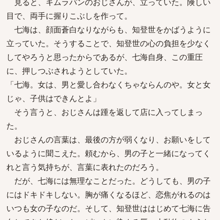
見ると、キムラパンのおじさんが、立っていた。険しい
目で、両手に握りこぶしを作って。
七海は、顔面蒼白なりながらも、知登世をかばうように
立っていた。そうすることで、知登世の心の負担を少なく
してやろうと思ったからであるが、七海自身、この重圧
に、押しつぶされようとしていた。
「七海。女は、男と愛し合わなくちゃならんのや。女と女
じゃ、子供はできんとよ」
そう言うと、おじさんは踵を返して店に入ってしまっ
た。
おじさんの言葉は、最後の方が弱くなり、お願いをして
いるように聞こえた。頼むから、男の子と一緒になってく
れと言う気持ちが、言葉に表れたのだろう。
だが、七海には無理なことだった。どうしても、男の子
にはドキドキしない。胸が痛くなるほど、恋焦がれるのは
いつも女の子なのだ。そして、知登世ははじめて七海に告