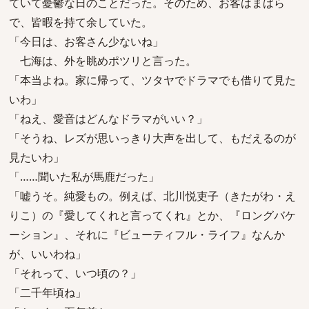
ていて憂鬱な日のことだった。そのため、お客はまばら
で、皆暇を持て余していた。
「今日は、お客さん少ないね」
七海は、外を眺めポツリと言った。
「本当よね。家に帰って、ツタヤでドラマでも借りて見た
いわ」
「ねえ、愛音はどんなドラマがいい？」
「そうね、レズが思いっきり大声を出して、もだえるのが
見たいわ」
「……聞いた私が馬鹿だった」
「嘘うそ。純愛もの。例えば、北川悦吏子（きたがわ・え
りこ）の『愛してくれと言ってくれ』とか、『ロングバケ
ーション』、それに『ビューティフル・ライフ』なんか
が、いいわね」
「それって、いつ頃の？」
「二千年頃ね」