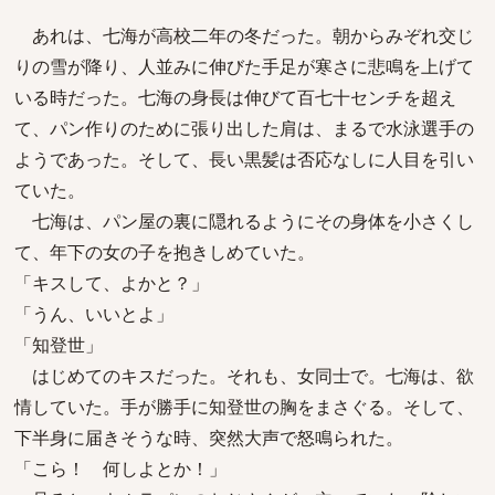
あれは、七海が高校二年の冬だった。朝からみぞれ交じ
りの雪が降り、人並みに伸びた手足が寒さに悲鳴を上げて
いる時だった。七海の身長は伸びて百七十センチを超え
て、パン作りのために張り出した肩は、まるで水泳選手の
ようであった。そして、長い黒髪は否応なしに人目を引い
ていた。
七海は、パン屋の裏に隠れるようにその身体を小さくし
て、年下の女の子を抱きしめていた。
「キスして、よかと？」
「うん、いいとよ」
「知登世」
はじめてのキスだった。それも、女同士で。七海は、欲
情していた。手が勝手に知登世の胸をまさぐる。そして、
下半身に届きそうな時、突然大声で怒鳴られた。
「こら！ 何しよとか！」