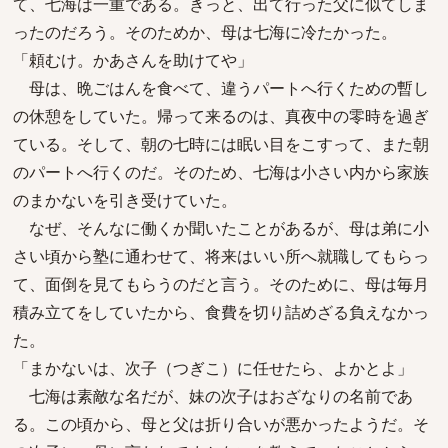
て、七海は一重である。きっと、出て行った父に似てしま
ったのだろう。そのためか、母は七海に冷たかった。
「頼むけ。かあさんを助けてや」
母は、晩ごはんを食べて、違うパートへ行くための暫し
の休憩をしていた。帰って来るのは、真夜中の零時を過ぎ
ている。そして、朝の七時には眠い目をこすって、また朝
のパートへ行くのだ。そのため、七海は小さい内から家族
のまかないを引き受けていた。
なぜ、そんなに働くか聞いたことがあるが、母は弟に小
さい頃から塾に通わせて、将来はいい所へ就職してもらっ
て、面倒を見てもらうのだと言う。そのために、母は毎月
積み立てをしていたから、食費を切り詰めざる負えなかっ
た。
「まかないは、次子（つぎこ）に任せたら、よかとよ」
七海は素敵な名だが、妹の次子はおざなりの名前であ
る。この頃から、母と父は折り合いが悪かったようだ。そ