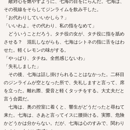
敵対心を燃やすように、七海の目をにらんだ。七海は、
その視線をそらしてジンライムを飲み干した。
「お代わりしていいかしら？」
「いいわよ。その代わり、私の指をなめて」
どういうことだろう。タチ役の女が、タチ役に指を舐め
させる？ 混乱しながらも、七海はシトネの指に舌をはわ
せた。軽くレモンの味がする。
「やっぱり、タチね。全然感じないわ」
「失礼しました」
その後、七海は話し掛けられることはなかった。二杯目
のジンライムが空となった所で、失礼しますと言って、席
を立った。離れ際、愛音と軽くタッチをする。大丈夫だと
言う合図だ。
七海は、奥の控室に着くと、響生がどうだったと尋ねて
来た。七海は、さあと言ってイスに腰掛ける。実際、危険
かどうかは分からない。だが、七海は心のすみで、関わり