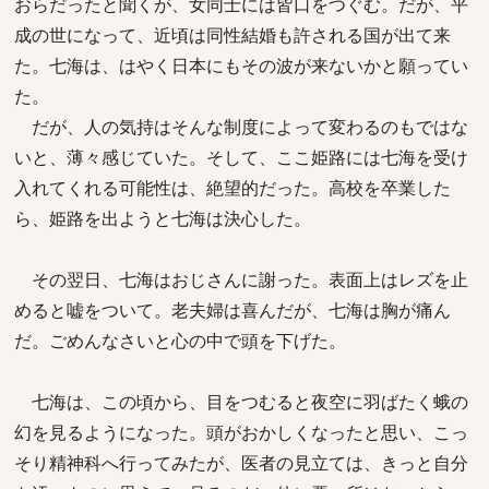
おらだったと聞くが、女同士には皆口をつぐむ。だが、平
成の世になって、近頃は同性結婚も許される国が出て来
た。七海は、はやく日本にもその波が来ないかと願ってい
た。
だが、人の気持はそんな制度によって変わるのもではな
いと、薄々感じていた。そして、ここ姫路には七海を受け
入れてくれる可能性は、絶望的だった。高校を卒業した
ら、姫路を出ようと七海は決心した。
その翌日、七海はおじさんに謝った。表面上はレズを止
めると嘘をついて。老夫婦は喜んだが、七海は胸が痛ん
だ。ごめんなさいと心の中で頭を下げた。
七海は、この頃から、目をつむると夜空に羽ばたく蛾の
幻を見るようになった。頭がおかしくなったと思い、こっ
そり精神科へ行ってみたが、医者の見立ては、きっと自分