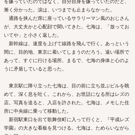
を嫌っていたのではなく、自分自身を嫌っていたのだと、
漸く分かった。涙は、いつまでも止まらなかった。
通路を挟んだ席に座っているサラリーマン風のおじさん
が、大丈夫かと心配顔で聞いてきた。七海は、「放ってお
いてや」と小さく返した。
新幹線は、速度を上げて線路を飛んで行く。あっという
間に、目的地、東京に着いてしまうのだろう。遠い場所で
あって、すぐに行ける場所。まるで、七海の身体と心のよ
うに矛盾していると思った。
東京駅に降り立った七海は、目の前に立ち並ぶビルを眺
めて、深く息を吐く。これから、お世話になる所はレズの
店。写真を送ると、入店を許された。七海は、メモした住
所に中央線に乗って移動した。
新宿駅東口を出て歌舞伎町に入って行くと、『平成レズ
学園』の大きな看板を見つける。七海は、ためらいながら