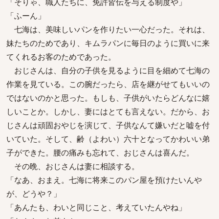
「そりゃ、職人たちに、免許皆伝を与える制度や」
「ふーん」
七海は、美味しいパンを作りたい一心だった。それは、
妹たちのためであり、キムラパンに毎日のように買いに来
てくれるお客のためであった。
おじさんは、自分の子供を見るように目を細めて七海の
作業を見ている。この腕だったら、店を継がせてもいいの
ではないのかと思った。もしも、子供がいたらどんなに嬉
しいことか。しかし、妻にはとても言えない。だから、お
じさんは頑固おやじを演じて、子供なんて嫌いだと嘘を付
いていた。そして、齢（よわい）六十となってかわいい弟
子ができた。腰の痛みも忘れて、おじさんは喜んだ。
その晩、おじさんは妻に相談する。
「なあ、おまえ。七海に将来このパン屋を預けたいんや
が、どうや？」
「あんたも、わいと同じこと、考えていたんやね」