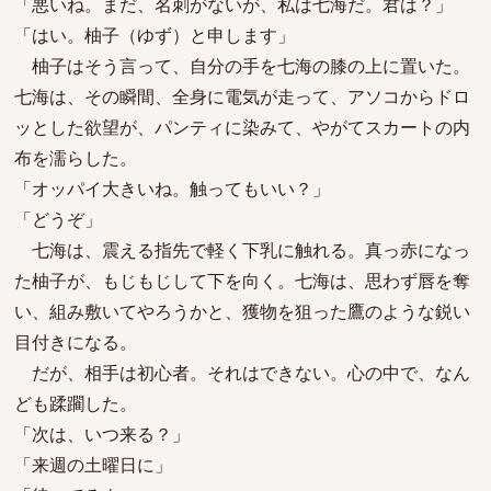
「悪いね。まだ、名刺がないが、私は七海だ。君は？」
「はい。柚子（ゆず）と申します」
柚子はそう言って、自分の手を七海の膝の上に置いた。
七海は、その瞬間、全身に電気が走って、アソコからドロ
ッとした欲望が、パンティに染みて、やがてスカートの内
布を濡らした。
「オッパイ大きいね。触ってもいい？」
「どうぞ」
七海は、震える指先で軽く下乳に触れる。真っ赤になっ
た柚子が、もじもじして下を向く。七海は、思わず唇を奪
い、組み敷いてやろうかと、獲物を狙った鷹のような鋭い
目付きになる。
だが、相手は初心者。それはできない。心の中で、なん
ども蹂躙した。
「次は、いつ来る？」
「来週の土曜日に」