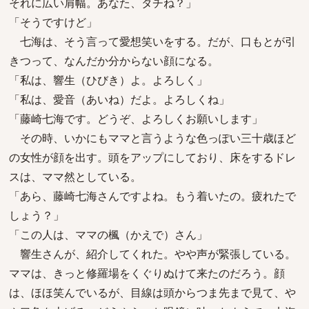
それに広い肩幅。あなた、タチね？」
「そうですけど」
七海は、そう言って愛想笑いをする。だが、口もとが引
きつって、なんだか分からない顔になる。
「私は、響生（ひびき）よ。よろしく」
「私は、愛音（あいね）だよ。よろしくね」
「藤崎七海です。どうぞ、よろしくお願いします」
その時、いかにもママと言うような色っぽい三十歳ほど
の女性が顔を出す。頭をアップにしており、床をするドレ
スは、ママ然としている。
「あら、藤崎七海さんですよね。もう着いたの。疲れたで
しょう？」
「この人は、ママの楓（かえで）さん」
響生さんが、紹介してくれた。やや声が緊張している。
ママは、きっと修羅場をくぐりぬけて来たのだろう。顔
は、ほほ笑んでいるが、目線は頭からつま先まで見て、や