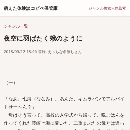
萌えた体験談コピペ保管庫
ジャンル
検索
人気
殿堂
ジャンル一覧
夜空に羽ばたく蛾のように
2018/05/12 18:46 登録: えっちな名無しさん
（一）
「なあ、七海（ななみ）。あんた、キムラパンでアルバイ
トせーへん？」
母はそう言って、高校の入学式から帰って、晩ごはんを
作ってくれた藤崎七海に聞いた。二重まぶたの母とは違っ