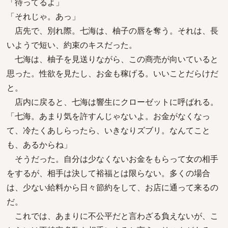
「待ってるよ」
「それじゃ。あっ」
店先で、別れ際。七海は、柚子の唇を奪う。それは、長
いようで短い、約束のキスだった。
七海は、柚子を見送りながら、この商売が向いていると
思った。性欲を見たし、お金も稼げる。いいことだらけだ
と。
店内に戻ると、七海は響生にクローゼットに呼ばれる。
「七海。あまり気を許すんじゃないよ。お金がなくなっ
て、冷たくあしらったら、いきなりズブリ。なんてこと
も、あるからね」
そうだった。自分は少なくないお金をもらって女の相手
をするが、相手は決して裕福とは限らない。多くの場合
は、少ない給料から日々節約をして、お店に通って来るの
だ。
これでは、あまりに不公平だと言わざる負えないが、こ