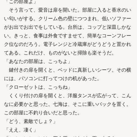
「この部屋よ」
そう言って、愛音は扉を開いた。部屋に入ると香水のい
い匂いがする。クリーム色の壁につつまれ、低いソファー
がお出でお出でをしている。台所は、コップと深皿しかな
い。きっと、食事は外食ですませて、簡単なコーンフレー
ク位なのだろう。電子レンジと冷蔵庫がどうどうと置かれ
てある。これだけ、ものがないと掃除も楽そうだ。
「あなたの部屋は、こっちよ」
鍵付きの扉を開くと、ベッドに真新しいシーツ。その横
には、パソコンに打ってつけの机があった。
「クローゼットは、こっちね」
くくり付けの扉を開くと、洋服タンスが広がって、こん
なに必要かと思った。七海は、そこに重いバックを置く。
この部屋に不釣り合いだと思った。
「どう、素敵でしょ？」
「ええ、凄く」