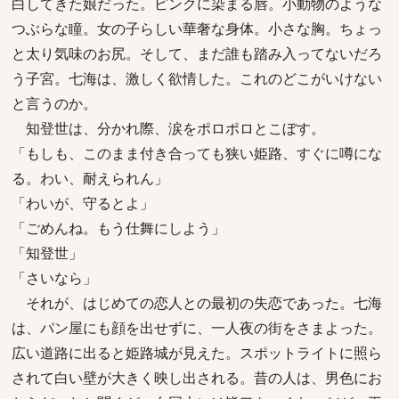
白してきた娘だった。ピンクに染まる唇。小動物のような
つぶらな瞳。女の子らしい華奢な身体。小さな胸。ちょっ
と太り気味のお尻。そして、まだ誰も踏み入ってないだろ
う子宮。七海は、激しく欲情した。これのどこがいけない
と言うのか。
知登世は、分かれ際、涙をポロポロとこぼす。
「もしも、このまま付き合っても狭い姫路、すぐに噂にな
る。わい、耐えられん」
「わいが、守るとよ」
「ごめんね。もう仕舞にしよう」
「知登世」
「さいなら」
それが、はじめての恋人との最初の失恋であった。七海
は、パン屋にも顔を出せずに、一人夜の街をさまよった。
広い道路に出ると姫路城が見えた。スポットライトに照ら
されて白い壁が大きく映し出される。昔の人は、男色にお