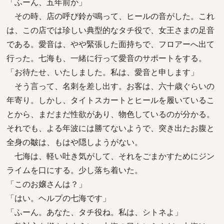
「ふーん、五年前か」
その時、店の呼び鈴が鳴って、ヒールの音がした。これ
は、この店では珍しい典型的なタチ役で、女王さまの足音
である。愛音は、やや緊張した面持ちで、フロアーへ出て
行った。七海も、一緒に行って愛音のサポートをする。
「お待たせ、いたしました。私は、愛音と申します」
そう言って、名刺を差し出す。お客は、六十歳ぐらいの
年寄り。しかし、タイトスカートとヒールを履いているこ
とから、まだまだ性欲があり、物色しているのが分かる。
それでも、よる年波には勝てないようで、突き出たお腹と
全身の皺は、もはや隠しようがない。
七海は、軽い吐き気がして、それをごまかすためにジン
ライムを口にする。少し落ち着いた。
「このお嬢さんは？」
「はい。ヘルプの七海です」
「ふーん。あなた、タチ役ね。私は、シトネよ」