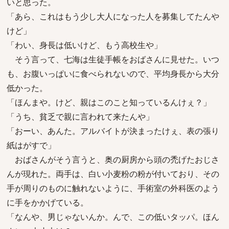
いと思った。
「あら、これはもう少し大人になった人を募集してたんや
けど」
「わい、身長は低いけど、もう高校生や」
そう言って、七海は生徒手帳をおばさんに見せた。いつ
も、お腹いっぱいに食べられないので、平均身長から大分
低かった。
「ほんまや。けど、親はこのこと知っているんけぇ？」
「うち、貧乏で親に言われて来たんや」
「おーい、あんた。アルバイトが決まったけぇ、表の張り
紙はがすで」
おばさんがそう言うと、奥の厨房から頭の禿げたおじさ
んが現れた。両手は、白い小麦粉の粉が付いており、その
手が周りのものに触れないように、手術室の外科医のよう
に手をかかげている。
「なんや、男じゃないんか。んで、この低いタッパ。ほん