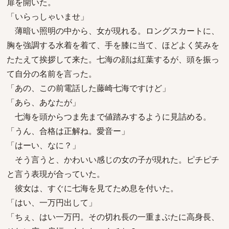
扉を開いた。
「いらっしゃいませ」
薄暗い照明の中から、女が現れる。ロングスカートに、
胸を強調する水着を着て、手を膝に当て、ほどよく笑みを
たたえて挨拶して来た。七海の顔は紅葉するが、頭を振っ
て自分の名前を言った。
「あの、この前電話した藤崎七海ですけど」
「あら、あなたが」
七海を頭からつま先まで値踏みするように見詰める。
「うん、合格は正解ね。愛音ー」
「はーい、なに？」
そう言うと、かわいい感じの女の子が現れた。ピチピチ
と言う表現が合っていた。
彼女は、すぐに七海を見てため息を付いた。
「はい、一万円出して」
「ちぇ、はい一万円。その切れ長の一重まぶたに高身長、