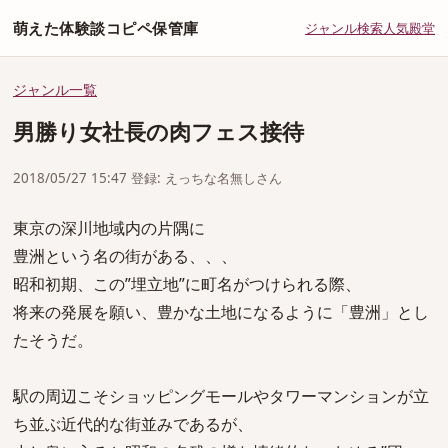
萌えた体験談コピペ保管庫
ジャンル
検索
人気
殿堂
ジャンル一覧
男勝り女社長の肉フェス接待
2018/05/27 15:47 登録: えっちな名無しさん
東京の深川地域内の片隅に
豊洲という名の街がある、、、
昭和初期、この”埋立地”に町名がつけられる際、
将来の発展を願い、豊かな土地になるように「豊洲」とし
たそうだ。
駅の周辺こそショッピングモールやタワーマンションが立
ち並ぶ近代的な街並みであるが、